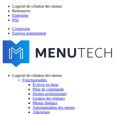
Aller
Logiciel de création des menus
au
Ressources
Main
contenu
Enterprise
navigation
principal
Prix
Connexion
Essayez gratuitement
menutech
navigation
Logiciel de création des menus
Fonctionnalités
Main
Écrivez en ligne
navigation
Prise de commande
Design professionnel
Gestion des régimes
Menus digitaux
Automatisation des menus
Allergènes