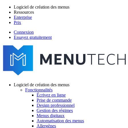
Aller
Logiciel de création des menus
au
Ressources
Main
contenu
Enterprise
navigation
principal
Prix
Connexion
Essayez gratuitement
menutech
navigation
Logiciel de création des menus
Fonctionnalités
Main
Écrivez en ligne
navigation
Prise de commande
Design professionnel
Gestion des régimes
Menus digitaux
Automatisation des menus
Allergènes