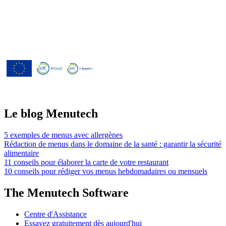
Menutech est cofinancé par le
programme de recherche et
d'innovation Horizon 2020 de l'Union
européenne dans le cadre de l'accord de
subvention n° 826923.
Le blog Menutech
5 exemples de menus avec allergènes
Rédaction de menus dans le domaine de la santé : garantir la sécurité
alimentaire
11 conseils pour élaborer la carte de votre restaurant
10 conseils pour rédiger vos menus hebdomadaires ou mensuels
The Menutech Software
Centre d'Assistance
Essayez gratuitement dès aujourd'hui