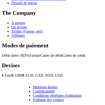
Dossier de presse
The Company
À propos
On recrute
Twitter @menu_tech
Affiliates
Modes de paiement
Débit direct SEPA
Facture
Cartes de débit
Cartes de crédit
Devises
€
Euro
£
GBP
$
AUD, CAD, NZD, USD
Mentions légales
Copyright
Confidentialité
Footer
Conditions générales d'utilisation
Politique des cookies