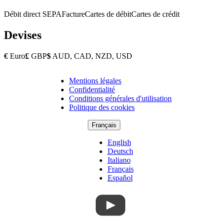
Débit direct SEPA
Facture
Cartes de débit
Cartes de crédit
Devises
€
Euro
£
GBP
$
AUD, CAD, NZD, USD
Mentions légales
Copyright
Confidentialité
Footer
Conditions générales d'utilisation
Politique des cookies
Français
English
Deutsch
Italiano
Français
Español