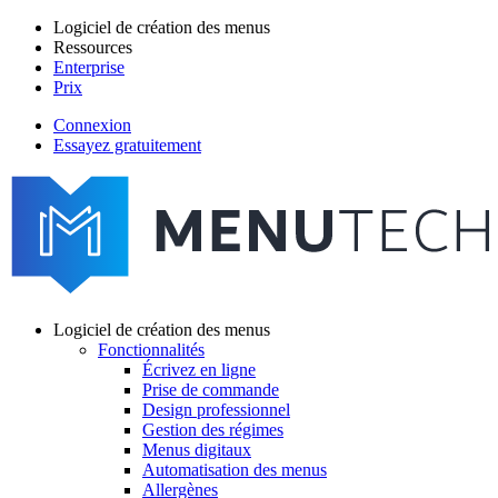
Aller
Logiciel de création des menus
au
Ressources
Main
contenu
Enterprise
navigation
principal
Prix
Connexion
Essayez gratuitement
menutech
navigation
Logiciel de création des menus
Fonctionnalités
Main
Écrivez en ligne
navigation
Prise de commande
Design professionnel
Gestion des régimes
Menus digitaux
Automatisation des menus
Allergènes