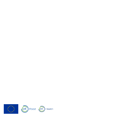
Menutech est cofinancé par le
programme de recherche et
d'innovation Horizon 2020 de l'Union
européenne dans le cadre de l'accord de
subvention n° 826923.