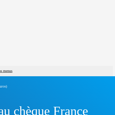
vos menus
uros)
 au chèque France