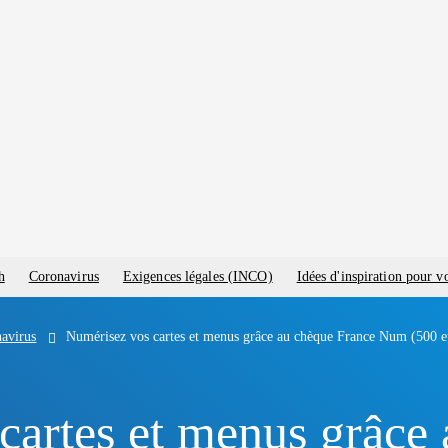
h
Coronavirus
Exigences légales (INCO)
Idées d'inspiration pour 
avirus
Numérisez vos cartes et menus grâce au chèque France Num (500 e
cartes et menus grâce