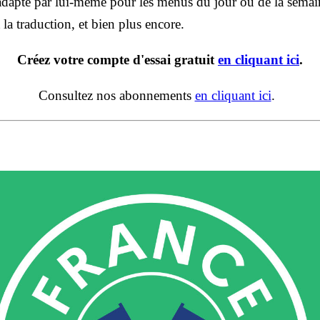
dapte par lui-même pour les menus du jour ou de la semain
 la traduction, et bien plus encore.
Créez votre compte d'essai gratuit
en cliquant ici
.
Consultez nos abonnements
en cliquant ici
.