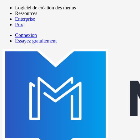
Aller
Logiciel de création des menus
au
Ressources
Main
contenu
Enterprise
navigation
principal
Prix
Connexion
Essayez gratuitement
menutech
navigation