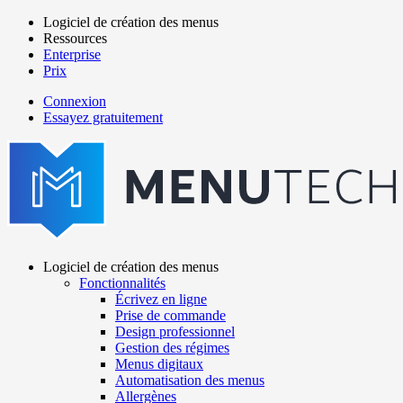
Aller
Logiciel de création des menus
au
Ressources
Main
contenu
Enterprise
navigation
principal
Prix
Connexion
Essayez gratuitement
menutech
navigation
Logiciel de création des menus
Fonctionnalités
Main
Écrivez en ligne
navigation
Prise de commande
Design professionnel
Gestion des régimes
Menus digitaux
Automatisation des menus
Allergènes