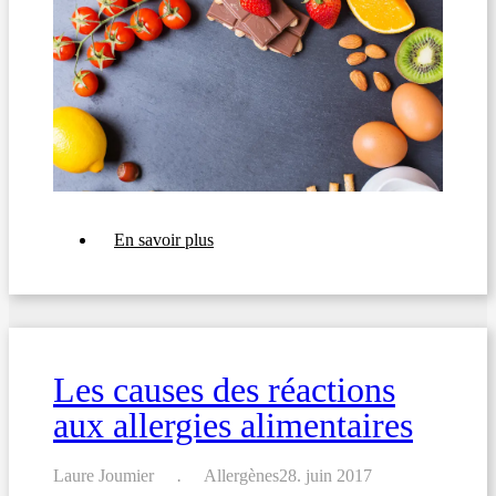
sur
En savoir plus
UE
FIC
1169/2011:
Les
exigences
d'étiquetage
des
Les causes des réactions
allergènes
aux allergies alimentaires
Laure Joumier
Allergènes
28. juin 2017