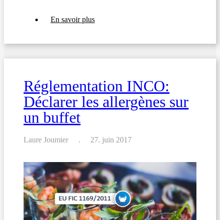
sur
En savoir plus
UE
FIC
1169/2011:
Changements
aux
directives
européennes
Réglementation INCO:
Déclarer les allergènes sur
un buffet
Laure Joumier
27. juin 2017