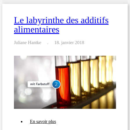
l'origine
des
viandes
Le labyrinthe des additifs
alimentaires
Juliane Hantke
18. janvier 2018
sur
En savoir plus
Le