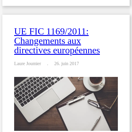
labyrinthe
des
additifs
alimentaires
UE FIC 1169/2011:
Changements aux
directives européennes
Laure Joumier
26. juin 2017