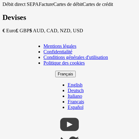
Débit direct SEPA
Facture
Cartes de débit
Cartes de crédit
Devises
€
Euro
£
GBP
$
AUD, CAD, NZD, USD
Mentions légales
Copyright
Confidentialité
Footer
Conditions générales d'utilisation
Politique des cookies
Français
English
Deutsch
Italiano
Français
Español