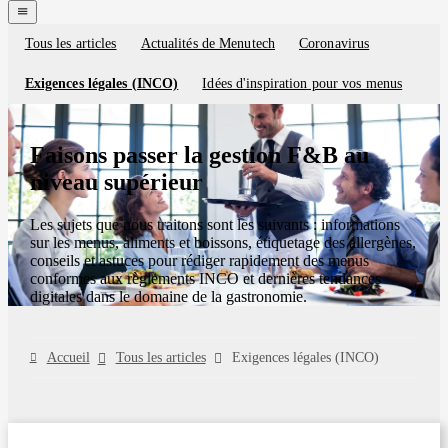
navigation
menu
Tous les articles
Actualités de Menutech
Coronavirus
Blog
categories
Exigences légales (INCO)
Idées d'inspiration pour vos menus
Faisons passer la gestion F&B au
niveau supérieur
Les sujets que nous traitons sont les suivants : informations
sur les menus, aliments et boissons, étiquetage des allergènes,
conseils et astuces pour rédiger rapidement des menus
conformes aux règlements INCO et dernières tendances
digitales dans le domaine de la gastronomie.
Accueil
Tous les articles
Exigences légales (INCO)