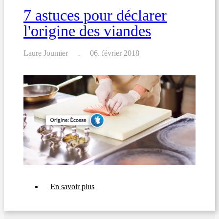
7 astuces pour déclarer
l'origine des viandes
Laure Joumier
06. février 2018
sur
En savoir plus
7
astuces
pour
déclarer