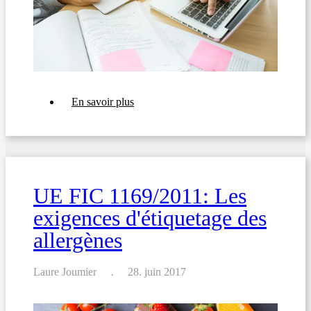
sur
En savoir plus
EU
1169/2011:
Le
guide
pour
hôtels
et
UE FIC 1169/2011: Les
restaurants
exigences d'étiquetage des
allergènes
Laure Joumier
28. juin 2017