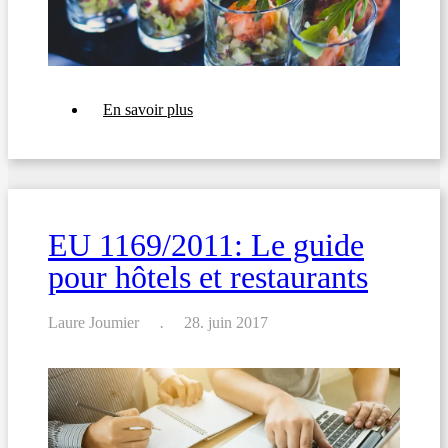
sur
En savoir plus
Réglementation
INCO:
Déclarer
les
allergènes
sur
un
EU 1169/2011: Le guide
buffet
pour hôtels et restaurants
Laure Joumier
28. juin 2017