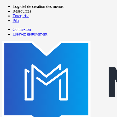
Aller
Logiciel de création des menus
au
Ressources
Main
contenu
Enterprise
navigation
principal
Prix
Connexion
Essayez gratuitement
menutech
navigation