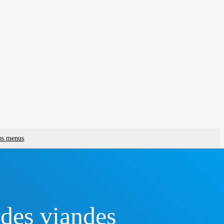
vos menus
 des viandes