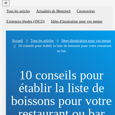
navigation
menu
Tous les articles
Actualités de Menutech
Coronavirus
Blog
categories
Exigences légales (INCO)
Idées d'inspiration pour vos menus
Tous les articles
Idees dinspiration pour vos menus
Accueil
10 conseils pour établir la liste de boissons pour votre restaurant
ou bar
10 conseils pour
établir la liste de
boissons pour votre
restaurant ou bar