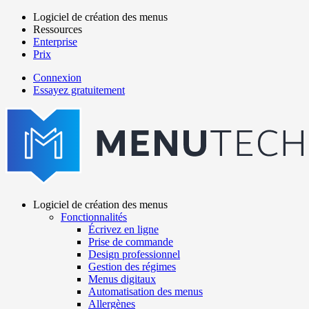
Aller
Logiciel de création des menus
au
Ressources
Main
contenu
Enterprise
navigation
principal
Prix
Connexion
Essayez gratuitement
menutech
navigation
Logiciel de création des menus
Fonctionnalités
Main
Écrivez en ligne
navigation
Prise de commande
Design professionnel
Gestion des régimes
Menus digitaux
Automatisation des menus
Allergènes