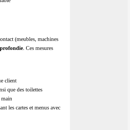
dable
 contact (meubles, machines
pprofondie
. Ces mesures
e client
si que des toilettes
a main
sant les cartes et menus avec