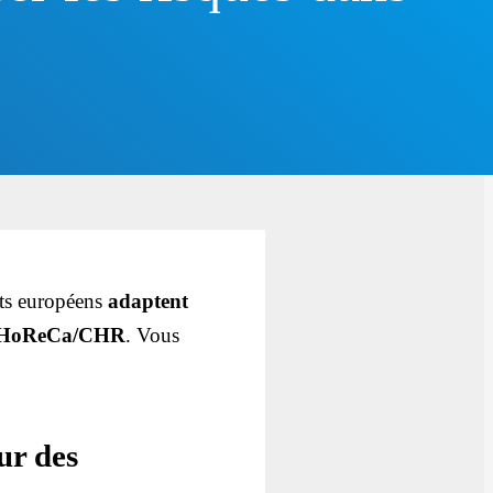
nts européens
adaptent
ses HoReCa/CHR
. Vous
ur des