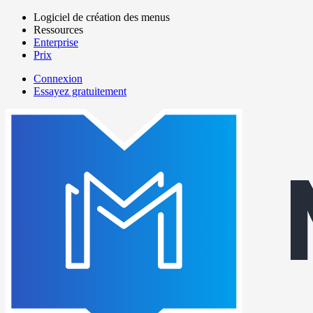
Aller
Logiciel de création des menus
au
Ressources
Main
contenu
Enterprise
navigation
principal
Prix
Connexion
Essayez gratuitement
menutech
navigation