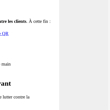
re les clients
. À cette fin :
de QR
de main
rant
 lutter contre la