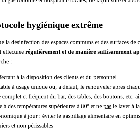
 la gastronomie et hospitalité locales, de façon sûre et abor
tocole hygiénique extrême
 que la désinfection des espaces communs et des surfaces de
it effectuée
régulièrement et de manière suffisamment a
rche :
ectant à la disposition des clients et du personnel
 table à usage unique ou, à défaut, le renouveler après chaqu
complet et fréquent du bar, des tables, des boutons, etc. ain
lle à des températures supérieures à 80º et ne
pas
le laver à l
onomique à jour : éviter le gaspillage alimentaire en optimi
iers et non périssables