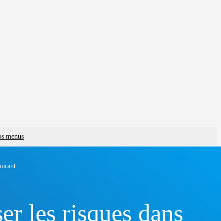
vos menus
aurant
r les risques dans