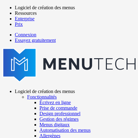
Aller
Logiciel de création des menus
au
Ressources
Main
contenu
Enterprise
navigation
principal
Prix
Connexion
Essayez gratuitement
menutech
navigation
Logiciel de création des menus
Fonctionnalités
Main
Écrivez en ligne
navigation
Prise de commande
Design professionnel
Gestion des régimes
Menus digitaux
Automatisation des menus
Allergènes