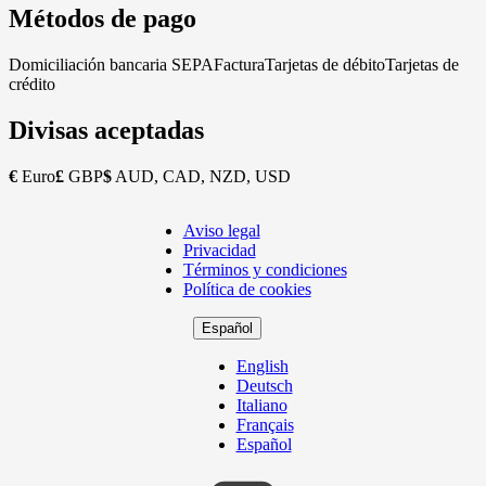
Métodos de pago
Domiciliación bancaria SEPA
Factura
Tarjetas de débito
Tarjetas de
crédito
Divisas aceptadas
€
Euro
£
GBP
$
AUD, CAD, NZD, USD
Aviso legal
Copyright
Privacidad
Footer
Términos y condiciones
Política de cookies
Español
English
Deutsch
Italiano
Français
Español