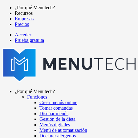
Pasar
¿Por qué Menutech?
al
Recursos
Main
contenido
Empresas
navigation
principal
Precios
Acceder
Prueba gratuita
menutech
navigation
¿Por qué Menutech?
Funciones
Main
Crear menús online
navigation
Tomar comandas
Diseñar menús
Gestión de la dieta
Menús digitales
Menú de automatización
Declarar alérgenos