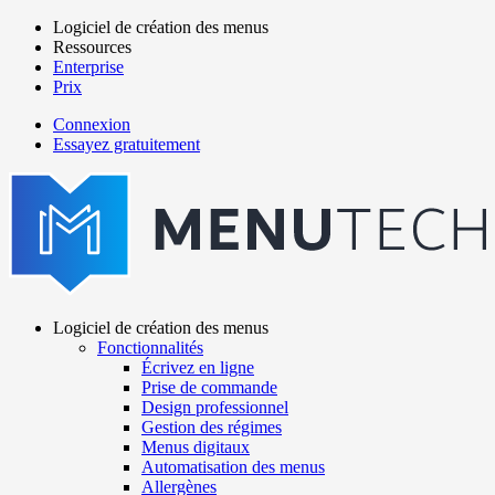
Aller
Logiciel de création des menus
au
Ressources
Main
contenu
Enterprise
navigation
principal
Prix
Connexion
Essayez gratuitement
menutech
navigation
Logiciel de création des menus
Fonctionnalités
Main
Écrivez en ligne
navigation
Prise de commande
Design professionnel
Gestion des régimes
Menus digitaux
Automatisation des menus
Allergènes