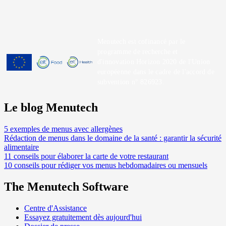
Menutech est cofinancé par le
programme de recherche et
d'innovation Horizon 2020 de l'Union
européenne dans le cadre de l'accord de
subvention n° 826923.
Le blog Menutech
5 exemples de menus avec allergènes
Rédaction de menus dans le domaine de la santé : garantir la sécurité
alimentaire
11 conseils pour élaborer la carte de votre restaurant
10 conseils pour rédiger vos menus hebdomadaires ou mensuels
The Menutech Software
Centre d'Assistance
Essayez gratuitement dès aujourd'hui