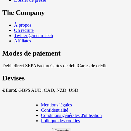
Dossier de presse
The Company
À propos
On recrute
Twitter @menu_tech
Affiliates
Modes de paiement
Débit direct SEPA
Facture
Cartes de débit
Cartes de crédit
Devises
€
Euro
£
GBP
$
AUD, CAD, NZD, USD
Mentions légales
Copyright
Confidentialité
Footer
Conditions générales d'utilisation
Politique des cookies