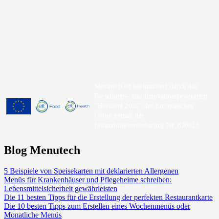
Menutech ist kofinanziert durch das
Forschungs- und Innovationsprogramm
"Horizont 2020" der Europäischen
Union gemäß der
Finanzhilfevereinbarung Nr. 826923.
Blog Menutech
5 Beispiele von Speisekarten mit deklarierten Allergenen
Menüs für Krankenhäuser und Pflegeheime schreiben:
Lebensmittelsicherheit gewährleisten
Die 11 besten Tipps für die Erstellung der perfekten Restaurantkarte
Die 10 besten Tipps zum Erstellen eines Wochenmenüs oder
Monatliche Menüs