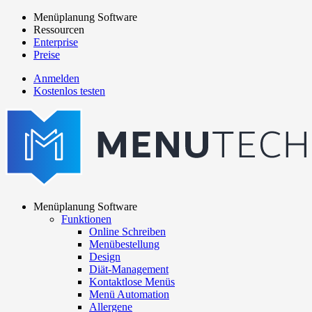
Direkt
Menüplanung Software
zum
Ressourcen
Main
Inhalt
Enterprise
navigation
Preise
Anmelden
Kostenlos testen
menutech
navigation
Menüplanung Software
Funktionen
Main
Online Schreiben
navigation
Menübestellung
Design
Diät-Management
Kontaktlose Menüs
Menü Automation
Allergene