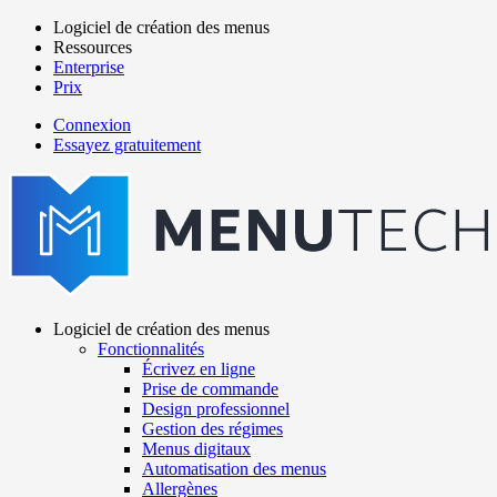
Aller
Logiciel de création des menus
au
Ressources
Main
contenu
Enterprise
navigation
principal
Prix
Connexion
Essayez gratuitement
menutech
navigation
Logiciel de création des menus
Fonctionnalités
Main
Écrivez en ligne
navigation
Prise de commande
Design professionnel
Gestion des régimes
Menus digitaux
Automatisation des menus
Allergènes