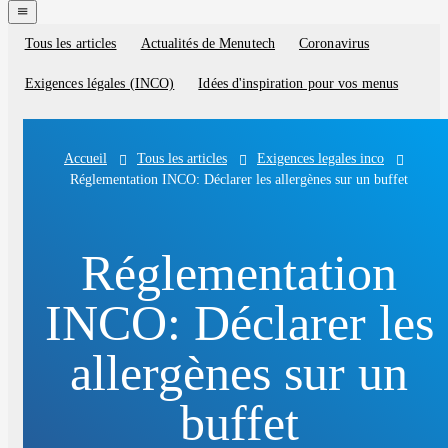
navigation
menu
Tous les articles
Actualités de Menutech
Coronavirus
Blog
categories
Exigences légales (INCO)
Idées d'inspiration pour vos menus
Tous les articles
Exigences legales inco
Accueil
Réglementation INCO: Déclarer les allergènes sur un buffet
Réglementation
INCO: Déclarer les
allergènes sur un
buffet