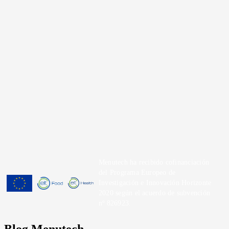
Menutech ha recibido cofinanciación
del Programa Europeo de
Investigación e Innovación Horizonte
2020 según el acuerdo de subvención
nº 826923.