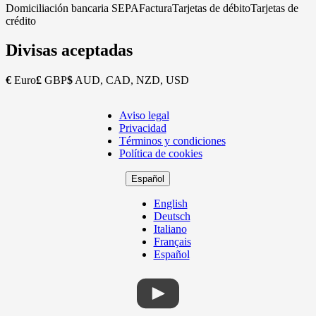
Domiciliación bancaria SEPA
Factura
Tarjetas de débito
Tarjetas de
crédito
Divisas aceptadas
€
Euro
£
GBP
$
AUD, CAD, NZD, USD
Aviso legal
Copyright
Privacidad
Footer
Términos y condiciones
Política de cookies
Español
English
Deutsch
Italiano
Français
Español