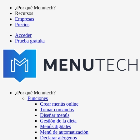
Pasar
¿Por qué Menutech?
al
Recursos
Main
contenido
Empresas
navigation
principal
Precios
Acceder
Prueba gratuita
menutech
navigation
¿Por qué Menutech?
Funciones
Main
Crear menús online
navigation
Tomar comandas
Diseñar menús
Gestión de la dieta
Menús digitales
Menú de automatización
Declarar alérgenos