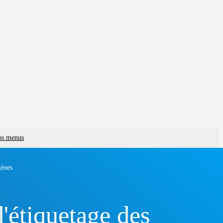
vos menus
gènes
'étiquetage des