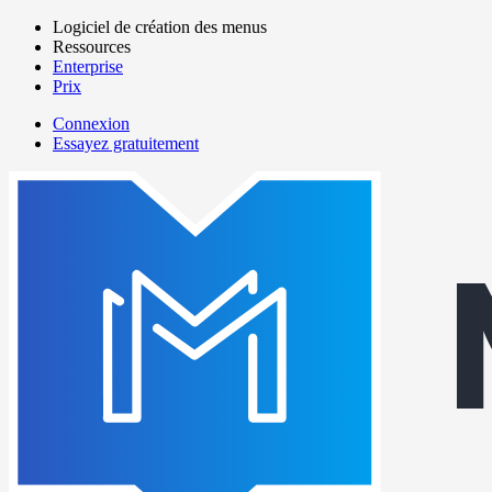
Aller
Logiciel de création des menus
au
Ressources
Main
contenu
Enterprise
navigation
principal
Prix
Connexion
Essayez gratuitement
menutech
navigation