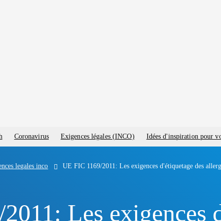
h
Coronavirus
Exigences légales (INCO)
Idées d'inspiration pour 
nces legales inco
UE FIC 1169/2011: Les exigences d'étiquetage des aller
2011: Les exigences d