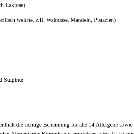
ch Laktose)
zifisch welche, z.B. Walnüsse, Mandeln, Pistazien)
d Sulphite
enthält die richtige Benennung für alle 14 Allergene sowie
dex Alimentarius Kommission empfohlen wird. Es ist somi