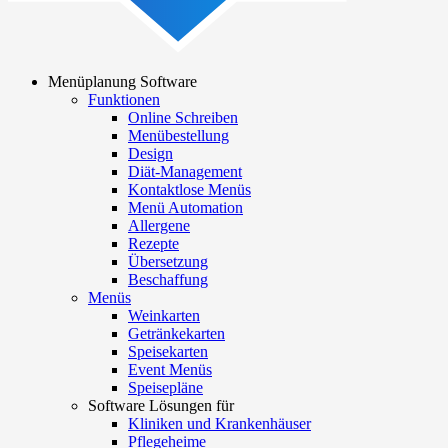
Menüplanung Software
Funktionen
Main
Online Schreiben
navigation
Menübestellung
Design
Diät-Management
Kontaktlose Menüs
Menü Automation
Allergene
Rezepte
Übersetzung
Beschaffung
Menüs
Weinkarten
Getränkekarten
Speisekarten
Event Menüs
Speisepläne
Software Lösungen für
Kliniken und Krankenhäuser
Pflegeheime