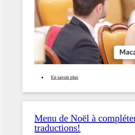
sur
En savoir plus
5
exemples
de
menus
avec
allergènes
pour
Menu de Noël à compléter 
la
Saint-
traductions!
Valentin