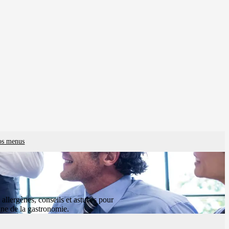
vos menus
 allergènes, conseils et astuces pour
ne de la gastronomie.