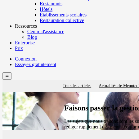
Restaurants
Hôtels
Établissements scolaires
Restauration collective
Ressources
Centre d'assistance
Blog
Enterprise
Prix
Connexion
Essayez gratuitement
Menutech
navigation
menu
Tous les articles
Actualités de Menutec
Blog
categories
Faisons passer la gest
Les sujets que nous traitons sont les s
rédiger rapidement des menus conform