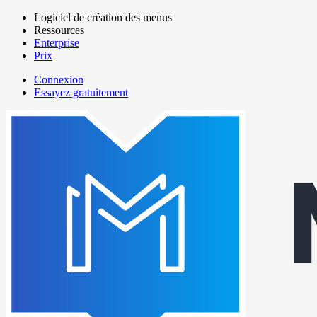
Aller
Logiciel de création des menus
au
Ressources
Main
contenu
Enterprise
navigation
principal
Prix
Connexion
Essayez gratuitement
menutech
navigation