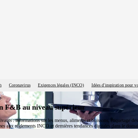
h
Coronavirus
Exigences légales (INCO)
Idées d'inspiration pour 
ion F&B au niveau supérieur
uivants : informations sur les menus, aliments et boissons, étiquetage des
es aux règlements INCO et dernières tendances digitales dans le domai