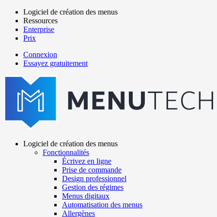
Aller
Logiciel de création des menus
au
Ressources
Main
contenu
Enterprise
navigation
principal
Prix
Connexion
Essayez gratuitement
menutech
navigation
Logiciel de création des menus
Fonctionnalités
Main
Écrivez en ligne
navigation
Prise de commande
Design professionnel
Gestion des régimes
Menus digitaux
Automatisation des menus
Allergènes