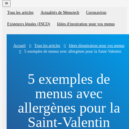
navigation
menu
Tous les articles
Actualités de Menutech
Coronavirus
Blog
categories
Exigences légales (INCO)
Idées d'inspiration pour vos menus
Tous les articles
Idees dinspiration pour vos menus
Accueil
5 exemples de menus avec allergènes pour la Saint-Valentin
5 exemples de
menus avec
allergènes pour la
Saint-Valentin