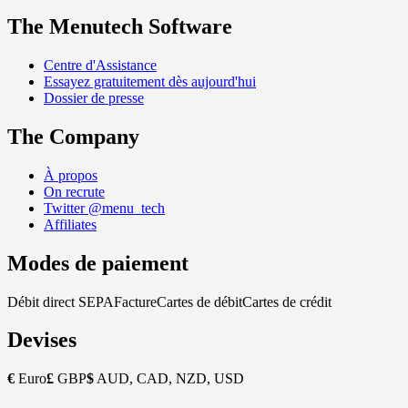
The Menutech Software
Centre d'Assistance
Essayez gratuitement dès aujourd'hui
Dossier de presse
The Company
À propos
On recrute
Twitter @menu_tech
Affiliates
Modes de paiement
Débit direct SEPA
Facture
Cartes de débit
Cartes de crédit
Devises
€
Euro
£
GBP
$
AUD, CAD, NZD, USD