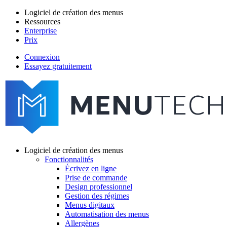
Aller
Logiciel de création des menus
au
Ressources
Main
contenu
Enterprise
navigation
principal
Prix
Connexion
Essayez gratuitement
menutech
navigation
Logiciel de création des menus
Fonctionnalités
Main
Écrivez en ligne
navigation
Prise de commande
Design professionnel
Gestion des régimes
Menus digitaux
Automatisation des menus
Allergènes