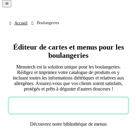
navigation
menu
Boulangeries
Accueil
Éditeur de cartes et menus pour les
boulangeries
Menutech est la solution unique pour les boulangeries.
Rédigez et imprimez votre catalogue de produits en y
incluant toutes les informations diététiques et relatives aux
allergènes. Assurez-vous que vos clients soient satisfaits,
protégés et prêts à déguster d'autres douceurs !
TRY NOW FOR FREE
Découvrez notre bibliothèque de menus