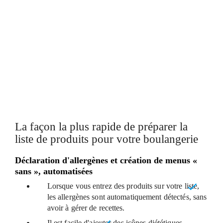
LES ALLERGÈNES SONT
AUTOMATIQUEMENT DÉTECTÉS
MODÈLES DE CARTES ET MENUS
PERSONNALISABLES
La façon la plus rapide de préparer la
liste de produits pour votre boulangerie
Déclaration d'allergènes et création de menus «
sans », automatisées
Lorsque vous entrez des produits sur votre liste,
les allergènes sont automatiquement détectés
, sans
avoir à gérer de recettes.
Il est facile d'ajouter
des icônes diététiques