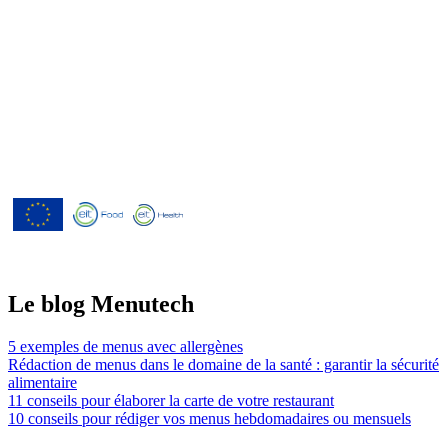
Menutech est cofinancé par le
programme de recherche et
d'innovation Horizon 2020 de l'Union
européenne dans le cadre de l'accord de
subvention n° 826923.
Le blog Menutech
5 exemples de menus avec allergènes
Rédaction de menus dans le domaine de la santé : garantir la sécurité
alimentaire
11 conseils pour élaborer la carte de votre restaurant
10 conseils pour rédiger vos menus hebdomadaires ou mensuels