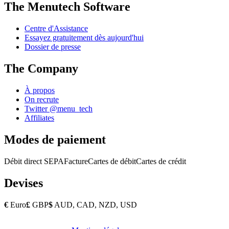
The Menutech Software
Centre d'Assistance
Essayez gratuitement dès aujourd'hui
Dossier de presse
The Company
À propos
On recrute
Twitter @menu_tech
Affiliates
Modes de paiement
Débit direct SEPA
Facture
Cartes de débit
Cartes de crédit
Devises
€
Euro
£
GBP
$
AUD, CAD, NZD, USD