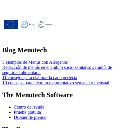
Menutech ha recibido cofinanciación
del Programa Europeo de
Investigación e Innovación Horizonte
2020 según el acuerdo de subvención
nº 826923.
Blog Menutech
5 ejemplos de Menús con Alérgenos
Redacción de menús en el ámbito socio-sanitario: garantía de
seguridad alimentaria
11 consejos para elaborar la carta perfecta
10 consejos para crear un menú rotativo semanal o mensual
The Menutech Software
Centro de Ayuda
Prueba gratuita
Dossier de prensa