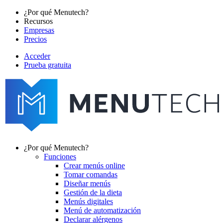
Pasar
¿Por qué Menutech?
al
Recursos
Main
contenido
Empresas
navigation
principal
Precios
Acceder
Prueba gratuita
menutech
navigation
¿Por qué Menutech?
Funciones
Main
Crear menús online
navigation
Tomar comandas
Diseñar menús
Gestión de la dieta
Menús digitales
Menú de automatización
Declarar alérgenos