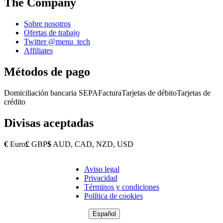
The Company
Sobre nosotros
Ofertas de trabajo
Twitter @menu_tech
Affiliates
Métodos de pago
Domiciliación bancaria SEPA
Factura
Tarjetas de débito
Tarjetas de
crédito
Divisas aceptadas
€
Euro
£
GBP
$
AUD, CAD, NZD, USD
Aviso legal
Copyright
Privacidad
Footer
Términos y condiciones
Política de cookies
Español