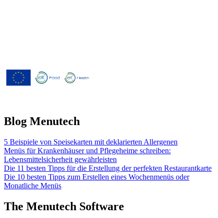
Menutech ist kofinanziert durch das
Forschungs- und Innovationsprogramm
"Horizont 2020" der Europäischen
Union gemäß der
Finanzhilfevereinbarung Nr. 826923.
Blog Menutech
5 Beispiele von Speisekarten mit deklarierten Allergenen
Menüs für Krankenhäuser und Pflegeheime schreiben:
Lebensmittelsicherheit gewährleisten
Die 11 besten Tipps für die Erstellung der perfekten Restaurantkarte
Die 10 besten Tipps zum Erstellen eines Wochenmenüs oder
Monatliche Menüs
The Menutech Software