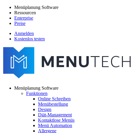
Direkt
Menüplanung Software
zum
Ressourcen
Main
Inhalt
Enterprise
navigation
Preise
Anmelden
Kostenlos testen
menutech
navigation
Menüplanung Software
Funktionen
Main
Online Schreiben
navigation
Menübestellung
Design
Diät-Management
Kontaktlose Menüs
Menü Automation
Allergene