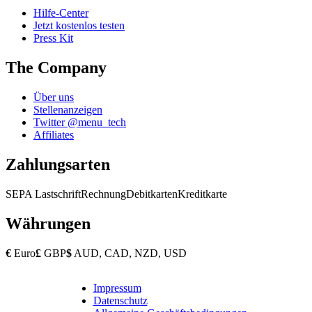
Hilfe-Center
Jetzt kostenlos testen
Press Kit
The Company
Über uns
Stellenanzeigen
Twitter @menu_tech
Affiliates
Zahlungsarten
SEPA Lastschrift
Rechnung
Debitkarten
Kreditkarte
Währungen
€
Euro
£
GBP
$
AUD, CAD, NZD, USD
Impressum
Copyright
Datenschutz