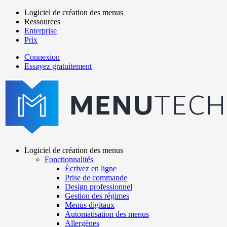
Aller
Logiciel de création des menus
au
Ressources
Main
contenu
Enterprise
navigation
principal
Prix
Connexion
Essayez gratuitement
menutech
navigation
Logiciel de création des menus
Fonctionnalités
Main
Écrivez en ligne
navigation
Prise de commande
Design professionnel
Gestion des régimes
Menus digitaux
Automatisation des menus
Allergènes