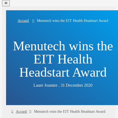
navigation
menu
Menutech wins the EIT Health Headstart Award
Accueil
Menutech wins the
EIT Health
Headstart Award
Laure Joumier . 31 December 2020
Accueil
Menutech wins the EIT Health Headstart Award