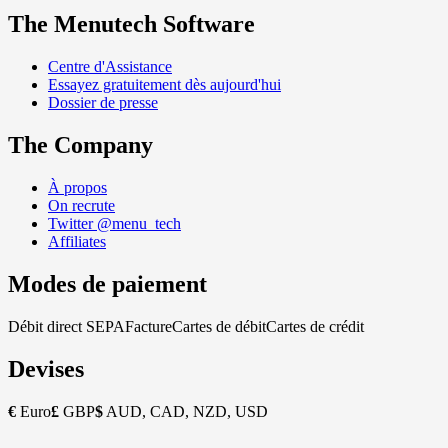
The Menutech Software
Centre d'Assistance
Essayez gratuitement dès aujourd'hui
Dossier de presse
The Company
À propos
On recrute
Twitter @menu_tech
Affiliates
Modes de paiement
Débit direct SEPA
Facture
Cartes de débit
Cartes de crédit
Devises
€
Euro
£
GBP
$
AUD, CAD, NZD, USD