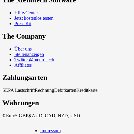
Hilfe-Center
Jetzt kostenlos testen
Press Kit
The Company
Über uns
Stellenanzeigen
Twitter @menu_tech
Affiliates
Zahlungsarten
SEPA Lastschrift
Rechnung
Debitkarten
Kreditkarte
Währungen
€
Euro
£
GBP
$
AUD, CAD, NZD, USD
Impressum
Copyright