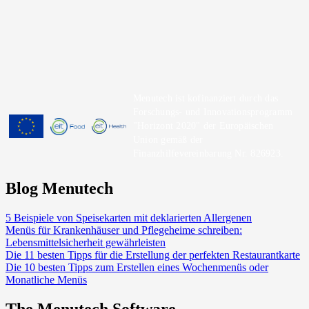
Menutech ist kofinanziert durch das
Forschungs- und Innovationsprogramm
"Horizont 2020" der Europäischen
Union gemäß der
Finanzhilfevereinbarung Nr. 826923.
Blog Menutech
5 Beispiele von Speisekarten mit deklarierten Allergenen
Menüs für Krankenhäuser und Pflegeheime schreiben:
Lebensmittelsicherheit gewährleisten
Die 11 besten Tipps für die Erstellung der perfekten Restaurantkarte
Die 10 besten Tipps zum Erstellen eines Wochenmenüs oder
Monatliche Menüs
The Menutech Software