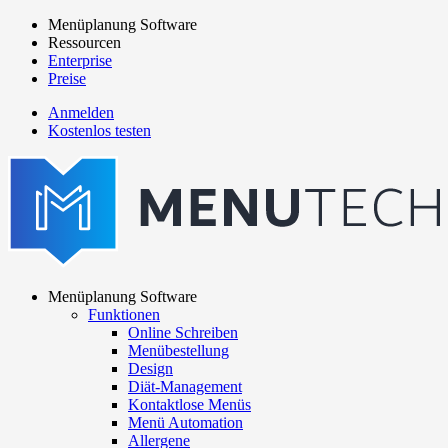
Direkt
Menüplanung Software
zum
Ressourcen
Main
Inhalt
Enterprise
navigation
Preise
Anmelden
Kostenlos testen
menutech
navigation
Menüplanung Software
Funktionen
Main
Online Schreiben
navigation
Menübestellung
Design
Diät-Management
Kontaktlose Menüs
Menü Automation
Allergene