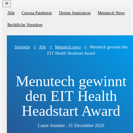
navigation
menu
Alle
Corona Pandemie
Design Inspiration
Menutech News
Blog
categories
Rechtliche Vorgaben
Alle
Menutech news
Menutech gewinnt den
Startseite
EIT Health Headstart Award
Menutech gewinnt
den EIT Health
Headstart Award
Laure Joumier . 31 December 2020