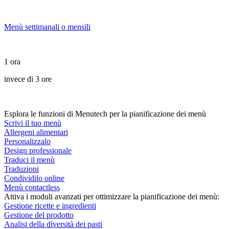
Menù settimanali o mensili
1 ora
invece di 3 ore
Esplora le funzioni di Menutech per la pianificazione dei menù
Scrivi il tuo menù
Allergeni alimentari
Personalizzalo
Design professionale
Traduci il menù
Traduzioni
Condividilo online
Menù contactless
Attiva i moduli avanzati per ottimizzare la pianificazione dei menù:
Gestione ricette e ingredienti
Gestione del prodotto
Analisi della diversità dei pasti