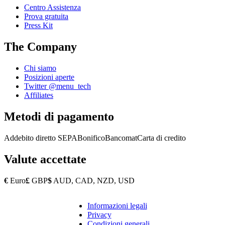
Centro Assistenza
Prova gratuita
Press Kit
The Company
Chi siamo
Posizioni aperte
Twitter @menu_tech
Affiliates
Metodi di pagamento
Addebito diretto SEPA
Bonifico
Bancomat
Carta di credito
Valute accettate
€
Euro
£
GBP
$
AUD, CAD, NZD, USD
Informazioni legali
Copyright
Privacy
Footer
Condizioni generali