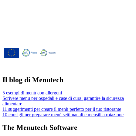
Menutech è cofinanziato dal
programma di ricerca e innovazione
"Orizzonte 2020" dell'Unione europea
concordato dalla convenzione di
sovvenzione No 826923.
Il blog di Menutech
5 esempi di menù con allergeni
Scrivere menu per ospedali e case di cura: garantire la sicurezza
alimentare
11 suggerimenti per creare il menù perfetto per il tuo ristorante
10 consigli per preparare menù settimanali e mensili a rotazione
The Menutech Software