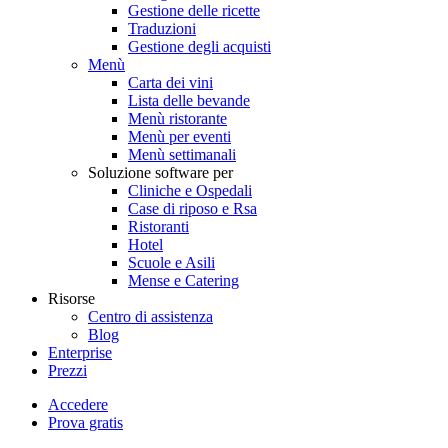
Gestione delle ricette
Traduzioni
Gestione degli acquisti
Menù
Carta dei vini
Lista delle bevande
Menù ristorante
Menù per eventi
Menù settimanali
Soluzione software per
Cliniche e Ospedali
Case di riposo e Rsa
Ristoranti
Hotel
Scuole e Asili
Mense e Catering
Risorse
Centro di assistenza
Blog
Enterprise
Prezzi
Accedere
Prova gratis
Menutech