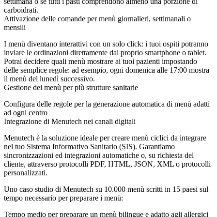
settimana o se tutti i pasti comprendono almeno una porzione di
carboidrati.
Attivazione delle comande per menù giornalieri, settimanali o
mensili
I menù diventano interattivi con un solo click: i tuoi ospiti potranno
inviare le ordinazioni direttamente dal proprio smartphone o tablet.
Potrai decidere quali menù mostrare ai tuoi pazienti impostando
delle semplice regole: ad esempio, ogni domenica alle 17:00 mostra
il menù del lunedì successivo.
Gestione dei menù per più strutture sanitarie
Configura delle regole per la generazione automatica di menù adatti
ad ogni centro
Integrazione di Menutech nei canali digitali
Menutech è la soluzione ideale per creare menù ciclici da integrare
nel tuo Sistema Informativo Sanitario (SIS). Garantiamo
sincronizzazioni ed integrazioni automatiche o, su richiesta del
cliente, attraverso protocolli PDF, HTML, JSON, XML o protocolli
personalizzati.
Uno caso studio di Menutech su 10.000 menù scritti in 15 paesi sul
tempo necessario per preparare i menù:
Tempo medio per preparare un menù bilingue e adatto agli allergici