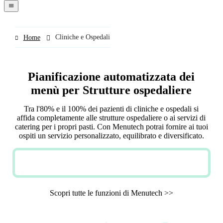
navigation
menu
Cliniche e Ospedali
Home
Pianificazione automatizzata dei
menù per Strutture ospedaliere
Tra l'80% e il 100% dei pazienti di cliniche e ospedali si
affida completamente alle strutture ospedaliere o ai servizi di
catering per i propri pasti. Con Menutech potrai fornire ai tuoi
ospiti un servizio personalizzato, equilibrato e diversificato.
PROVA GRATIS
Scopri tutte le funzioni di Menutech >>