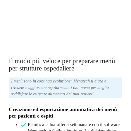
MENÙ DIVERSIFICATI E SALUTARI
MENÙ PER ESIGENZE ALIMENTARI
SPECIFICHE
Il modo più veloce per preparare menù
per strutture ospedaliere
I menù sono in continua evoluzione: Menutech ti aiuta a
rivedere e aggiornare regolarmente i tuoi menù per meglio
soddisfare le esigenze alimentari dei tuoi pazienti.
Creazione ed esportazione automatica dei menù
per pazienti e ospiti
Pianifica la tua offerta settimanale
con il software
Menutech: è facile e intuitivo. La dichiarazione