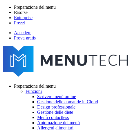
Salta
Preparazione del menu
al
Risorse
Main
contenuto
Enterprise
navigation
principale
Prezzi
Accedere
Prova gratis
menutech
navigation
Preparazione del menu
Funzioni
Main
Scrivere menù online
navigation
Gestione delle comande in Cloud
Design professionale
Gestione delle diete
Menù contactless
Automazione dei menù
Allergeni alimentari