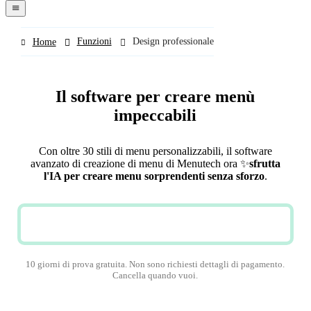
navigation
menu
Funzioni
Design professionale
Home
Il software per creare menù
impeccabili
Con oltre 30 stili di menu personalizzabili, il software
avanzato di creazione di menu di Menutech ora
✨
sfrutta
l'IA per creare menu sorprendenti senza sforzo
.
PROVA GRATIS
10 giorni di prova gratuita. Non sono richiesti dettagli di pagamento.
Cancella quando vuoi.