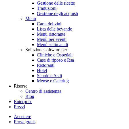
Gestione delle ricette
Traduzioni
Gestione degli acquisti
Menù
Carta dei vini
Lista delle bevande
Menù ristorante
Menù per eventi
Menù settimanali
Soluzione software per
Cliniche e Ospedali
Case di riposo e Rsa
Ristoranti
Hotel
Scuole e Asili
Mense e Catering
Risorse
Centro di assistenza
Blog
Enterprise
Prezzi
Accedere
Prova gratis
Menutech