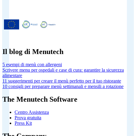
Menutech è cofinanziato dal
programma di ricerca e innovazione
"Orizzonte 2020" dell'Unione europea
concordato dalla convenzione di
sovvenzione No 826923.
Il blog di Menutech
5 esempi di menù con allergeni
Scrivere menu per ospedali e case di cura: garantire la sicurezza
alimentare
11 suggerimenti per creare il menù perfetto per il tuo ristorante
10 consigli per preparare menù settimanali e mensili a rotazione
The Menutech Software
Centro Assistenza
Prova gratuita
Press Kit