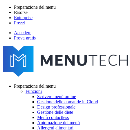
Salta
Preparazione del menu
al
Risorse
Main
contenuto
Enterprise
navigation
principale
Prezzi
Accedere
Prova gratis
menutech
navigation
Preparazione del menu
Funzioni
Main
Scrivere menù online
navigation
Gestione delle comande in Cloud
Design professionale
Gestione delle diete
Menù contactless
Automazione dei menù
Allergeni alimentari