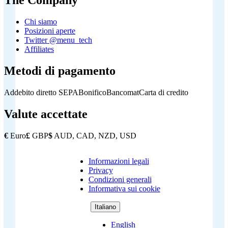
The Company
Chi siamo
Posizioni aperte
Twitter @menu_tech
Affiliates
Metodi di pagamento
Addebito diretto SEPA
Bonifico
Bancomat
Carta di credito
Valute accettate
€
Euro
£
GBP
$
AUD, CAD, NZD, USD
Informazioni legali
Copyright
Privacy
Footer
Condizioni generali
Informativa sui cookie
Italiano
English