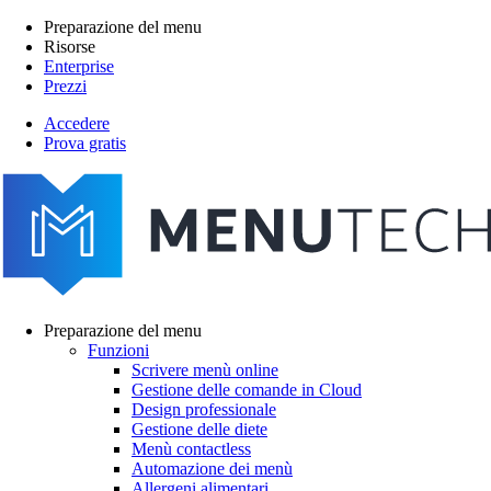
Salta
Preparazione del menu
al
Risorse
Main
contenuto
Enterprise
navigation
principale
Prezzi
Accedere
Prova gratis
menutech
navigation
Preparazione del menu
Funzioni
Main
Scrivere menù online
navigation
Gestione delle comande in Cloud
Design professionale
Gestione delle diete
Menù contactless
Automazione dei menù
Allergeni alimentari