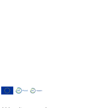
Menutech è cofinanziato dal programma
di ricerca e innovazione "Orizzonte 2020"
dell'Unione europea concordato dalla
convenzione di sovvenzione No 826923.