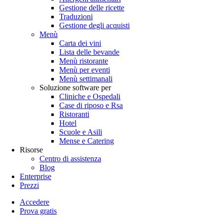
Gestione delle ricette
Traduzioni
Gestione degli acquisti
Menù
Carta dei vini
Lista delle bevande
Menù ristorante
Menù per eventi
Menù settimanali
Soluzione software per
Cliniche e Ospedali
Case di riposo e Rsa
Ristoranti
Hotel
Scuole e Asili
Mense e Catering
Risorse
Centro di assistenza
Blog
Enterprise
Prezzi
Accedere
Prova gratis
Menutech