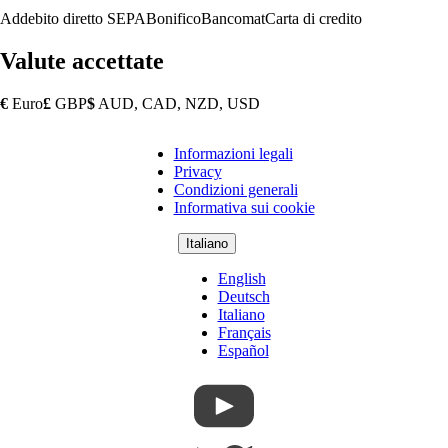
Addebito diretto SEPA
Bonifico
Bancomat
Carta di credito
Valute accettate
€
Euro
£
GBP
$
AUD, CAD, NZD, USD
Informazioni legali
Copyright
Privacy
Footer
Condizioni generali
Informativa sui cookie
Italiano
English
Deutsch
Italiano
Français
Español