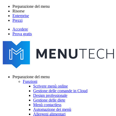
Salta
Preparazione del menu
al
Risorse
Main
contenuto
Enterprise
navigation
principale
Prezzi
Accedere
Prova gratis
menutech
navigation
Preparazione del menu
Funzioni
Main
Scrivere menù online
navigation
Gestione delle comande in Cloud
Design professionale
Gestione delle diete
Menù contactless
Automazione dei menù
Allergeni alimentari