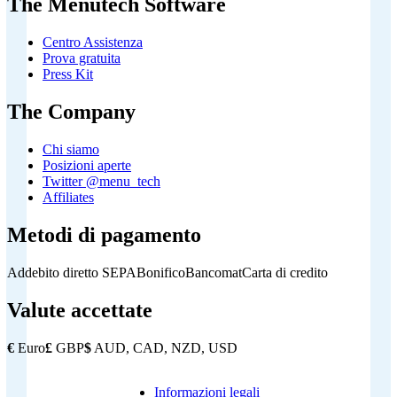
The Menutech Software
Centro Assistenza
Prova gratuita
Press Kit
The Company
Chi siamo
Posizioni aperte
Twitter @menu_tech
Affiliates
Metodi di pagamento
Addebito diretto SEPA
Bonifico
Bancomat
Carta di credito
Valute accettate
€
Euro
£
GBP
$
AUD, CAD, NZD, USD
Informazioni legali