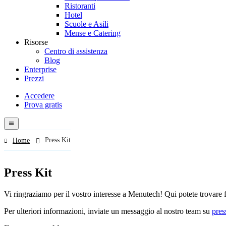
Ristoranti
Hotel
Scuole e Asili
Mense e Catering
Risorse
Centro di assistenza
Blog
Enterprise
Prezzi
Accedere
Prova gratis
Menutech
navigation
menu
Press Kit
Home
Press Kit
Vi ringraziamo per il vostro interesse a Menutech! Qui potete trovare f
Per ulteriori informazioni, inviate un messaggio al nostro team su
pre