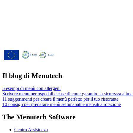
Menutech è cofinanziato dal programma di 
2020" dell'Unione europea concordato dall
826923.
Il blog di Menutech
5 esempi di menù con allergeni
Scrivere menu per ospedali e case di cura: garantire la sicurezza alime
11 suggerimenti per creare il menù perfetto per il tuo ristorante
10 consigli per preparare menù settimanali e mensili a rotazione
The Menutech Software
Centro Assistenza