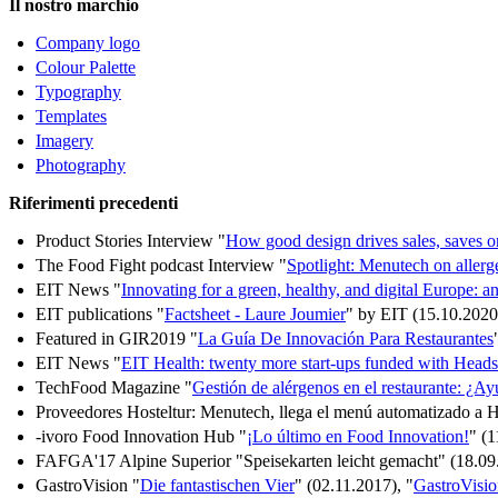
Il nostro marchio
Company logo
Colour Palette
Typography
Templates
Imagery
Photography
Riferimenti precedenti
Product Stories Interview "
How good design drives sales, saves o
The Food Fight podcast Interview "
Spotlight: Menutech on allerge
EIT News "
Innovating for a green, healthy, and digital Europe:
EIT publications "
Factsheet - Laure Joumier
" by EIT (15.10.2020
Featured in GIR2019 "
La Guía De Innovación Para Restaurantes
EIT News "
EIT Health: twenty more start-ups funded with Heads
TechFood Magazine "
Gestión de alérgenos en el restaurante: ¿Ayu
Proveedores Hosteltur: Menutech, llega el menú automatizado a H
-ivoro Food Innovation Hub "
¡Lo último en Food Innovation!
" (
FAFGA'17 Alpine Superior "Speisekarten leicht gemacht" (18.09
GastroVision "
Die fantastischen Vier
" (02.11.2017), "
GastroVisio