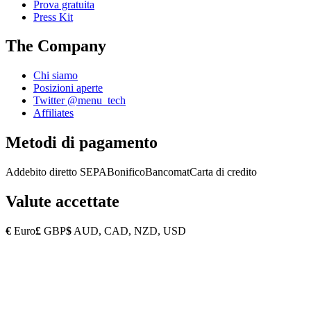
Prova gratuita
Press Kit
The Company
Chi siamo
Posizioni aperte
Twitter @menu_tech
Affiliates
Metodi di pagamento
Addebito diretto SEPA
Bonifico
Bancomat
Carta di credito
Valute accettate
€
Euro
£
GBP
$
AUD, CAD, NZD, USD