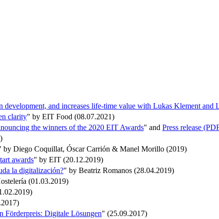
n development, and increases life-time value with Lukas Klement and 
n clarity
" by EIT Food (08.07.2021)
 announcing the winners of the 2020 EIT Awards
" and
Press release (PD
)
" by Diego Coquillat, Óscar Carrión & Manel Morillo (2019)
tart awards
" by EIT (20.12.2019)
da la digitalización?
" by Beatriz Romanos (28.04.2019)
ostelería (01.03.2019)
11.02.2019)
.2017)
n Förderpreis: Digitale Lösungen
" (25.09.2017)