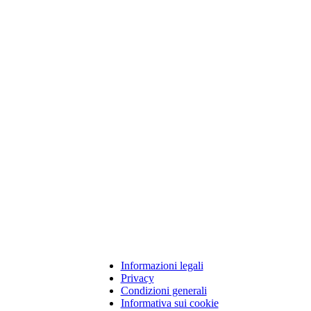
Informazioni legali
Copyright
Privacy
Footer
Condizioni generali
Informativa sui cookie