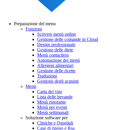
Preparazione del menu
Funzioni
Main
Scrivere menù online
navigation
Gestione delle comande in Cloud
Design professionale
Gestione delle diete
Menù contactless
Automazione dei menù
Allergeni alimentari
Gestione delle ricette
Traduzioni
Gestione degli acquisti
Menù
Carta dei vini
Lista delle bevande
Menù ristorante
Menù per eventi
Menù settimanali
Soluzione software per
Cliniche e Ospedali
Case di riposo e Rsa