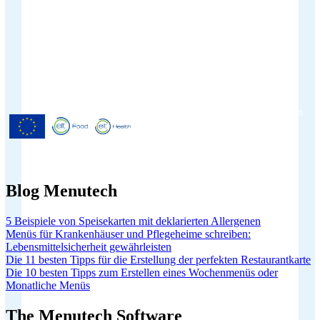
Menutech ist kofinanziert durch das
Forschungs- und Innovationsprogramm
"Horizont 2020" der Europäischen
Union gemäß der
Finanzhilfevereinbarung Nr. 826923.
Blog Menutech
5 Beispiele von Speisekarten mit deklarierten Allergenen
Menüs für Krankenhäuser und Pflegeheime schreiben:
Lebensmittelsicherheit gewährleisten
Die 11 besten Tipps für die Erstellung der perfekten Restaurantkarte
Die 10 besten Tipps zum Erstellen eines Wochenmenüs oder
Monatliche Menüs
The Menutech Software