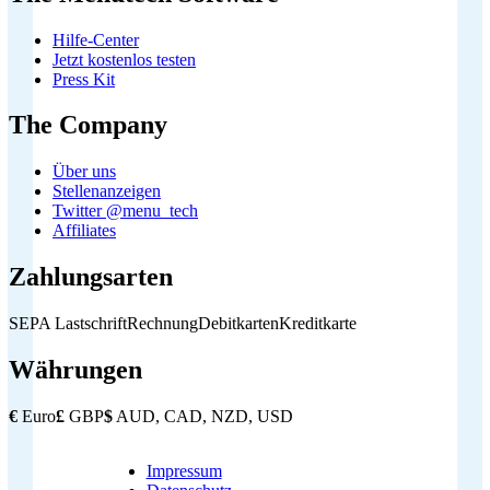
Hilfe-Center
Jetzt kostenlos testen
Press Kit
The Company
Über uns
Stellenanzeigen
Twitter @menu_tech
Affiliates
Zahlungsarten
SEPA Lastschrift
Rechnung
Debitkarten
Kreditkarte
Währungen
€
Euro
£
GBP
$
AUD, CAD, NZD, USD
Impressum
Copyright