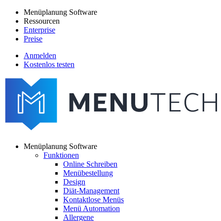
Direkt
Menüplanung Software
zum
Ressourcen
Main
Inhalt
Enterprise
navigation
Preise
Anmelden
Kostenlos testen
menutech
navigation
Menüplanung Software
Funktionen
Main
Online Schreiben
navigation
Menübestellung
Design
Diät-Management
Kontaktlose Menüs
Menü Automation
Allergene