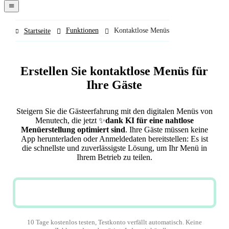
navigation
menu
Funktionen
Kontaktlose Menüs
Startseite
Erstellen Sie kontaktlose Menüs für
Ihre Gäste
Steigern Sie die Gästeerfahrung mit den digitalen Menüs von
Menutech, die jetzt
✨
dank KI für eine nahtlose
Menüerstellung optimiert sind
. Ihre Gäste müssen keine
App herunterladen oder Anmeldedaten bereitstellen: Es ist
die schnellste und zuverlässigste Lösung, um Ihr Menü in
Ihrem Betrieb zu teilen.
JETZT KOSTENLOS TESTEN
10 Tage kostenlos testen, Testkonto verfällt automatisch. Keine