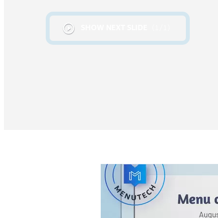
SHOW NEXT SLIDE
1
/
1