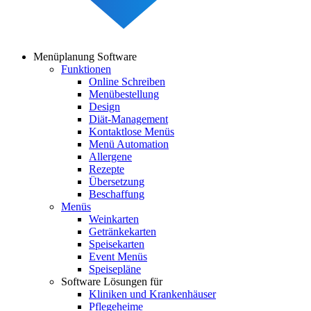
Menüplanung Software
Funktionen
Main
Online Schreiben
navigation
Menübestellung
Design
Diät-Management
Kontaktlose Menüs
Menü Automation
Allergene
Rezepte
Übersetzung
Beschaffung
Menüs
Weinkarten
Getränkekarten
Speisekarten
Event Menüs
Speisepläne
Software Lösungen für
Kliniken und Krankenhäuser
Pflegeheime