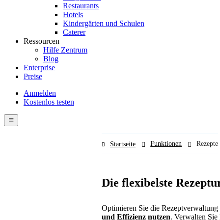
Restaurants
Hotels
Kindergärten und Schulen
Caterer
Ressourcen
Hilfe Zentrum
Blog
Enterprise
Preise
Anmelden
Kostenlos testen
Menutech
navigation
menu
Funktionen
Rezepte
Startseite
Die flexibelste Rezept
Optimieren Sie die Rezeptverwaltung 
und Effizienz nutzen
. Verwalten Sie