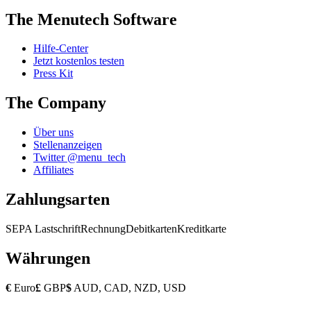
The Menutech Software
Hilfe-Center
Jetzt kostenlos testen
Press Kit
The Company
Über uns
Stellenanzeigen
Twitter @menu_tech
Affiliates
Zahlungsarten
SEPA Lastschrift
Rechnung
Debitkarten
Kreditkarte
Währungen
€
Euro
£
GBP
$
AUD, CAD, NZD, USD