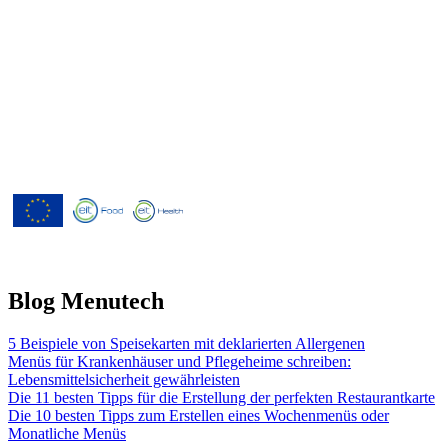
Menutech ist kofinanziert durch das
Forschungs- und Innovationsprogramm
"Horizont 2020" der Europäischen
Union gemäß der
Finanzhilfevereinbarung Nr. 826923.
Blog Menutech
5 Beispiele von Speisekarten mit deklarierten Allergenen
Menüs für Krankenhäuser und Pflegeheime schreiben:
Lebensmittelsicherheit gewährleisten
Die 11 besten Tipps für die Erstellung der perfekten Restaurantkarte
Die 10 besten Tipps zum Erstellen eines Wochenmenüs oder
Monatliche Menüs