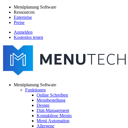
Direkt
Menüplanung Software
zum
Ressourcen
Main
Inhalt
Enterprise
navigation
Preise
Anmelden
Kostenlos testen
menutech
navigation
Menüplanung Software
Funktionen
Main
Online Schreiben
navigation
Menübestellung
Design
Diät-Management
Kontaktlose Menüs
Menü Automation
Allergene