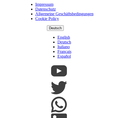
Impressum
Copyright
Datenschutz
Footer
Allgemeine Geschäftsbedingungen
Cookie Policy
Deutsch
English
Deutsch
Italiano
Français
Español