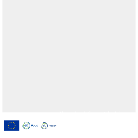
Menutech ist kofinanziert durch das
Forschungs- und Innovationsprogramm
"Horizont 2020" der Europäischen
Union gemäß der
Finanzhilfevereinbarung Nr. 826923.