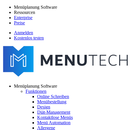
Direkt
Menüplanung Software
zum
Ressourcen
Main
Inhalt
Enterprise
navigation
Preise
Anmelden
Kostenlos testen
menutech
navigation
Menüplanung Software
Funktionen
Main
Online Schreiben
navigation
Menübestellung
Design
Diät-Management
Kontaktlose Menüs
Menü Automation
Allergene