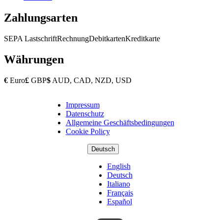
Zahlungsarten
SEPA Lastschrift
Rechnung
Debitkarten
Kreditkarte
Währungen
€
Euro
£
GBP
$
AUD, CAD, NZD, USD
Impressum
Copyright
Datenschutz
Footer
Allgemeine Geschäftsbedingungen
Cookie Policy
Deutsch
English
Deutsch
Italiano
Français
Español