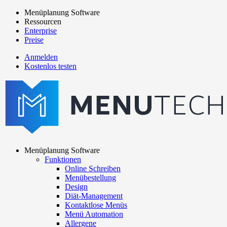
Direkt
Menüplanung Software
zum
Ressourcen
Main
Inhalt
Enterprise
navigation
Preise
Anmelden
Kostenlos testen
menutech
navigation
Menüplanung Software
Funktionen
Main
Online Schreiben
navigation
Menübestellung
Design
Diät-Management
Kontaktlose Menüs
Menü Automation
Allergene