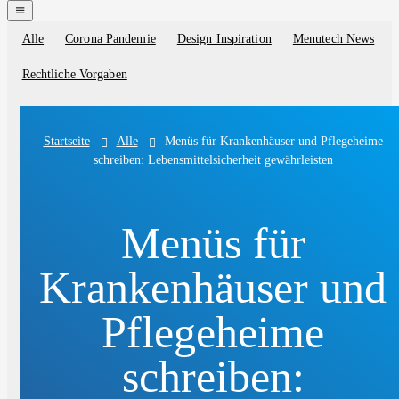
navigation
menu
Alle
Corona Pandemie
Design Inspiration
Menutech News
Blog
categories
Rechtliche Vorgaben
Alle
Menüs für Krankenhäuser und Pflegeheime
Startseite
schreiben: Lebensmittelsicherheit gewährleisten
Menüs für
Krankenhäuser und
Pflegeheime
schreiben: