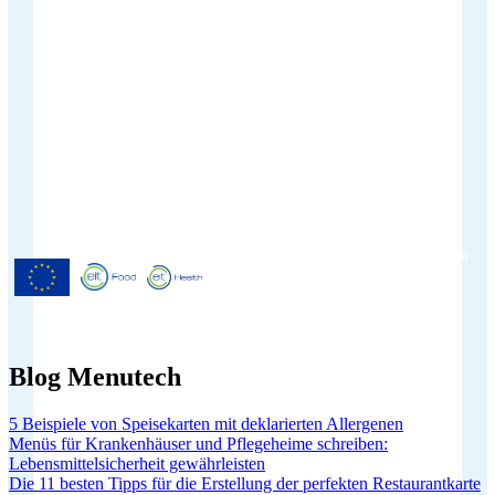
Menutech ist kofinanziert durch das
Forschungs- und Innovationsprogramm
"Horizont 2020" der Europäischen
Union gemäß der
Finanzhilfevereinbarung Nr. 826923.
Blog Menutech
5 Beispiele von Speisekarten mit deklarierten Allergenen
Menüs für Krankenhäuser und Pflegeheime schreiben:
Lebensmittelsicherheit gewährleisten
Die 11 besten Tipps für die Erstellung der perfekten Restaurantkarte