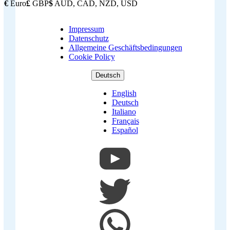
€
Euro
£
GBP
$
AUD, CAD, NZD, USD
Impressum
Copyright
Datenschutz
Footer
Allgemeine Geschäftsbedingungen
Cookie Policy
Deutsch
English
Deutsch
Italiano
Français
Español