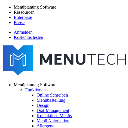
Direkt
Menüplanung Software
zum
Ressourcen
Main
Inhalt
Enterprise
navigation
Preise
Anmelden
Kostenlos testen
menutech
navigation
Menüplanung Software
Funktionen
Main
Online Schreiben
navigation
Menübestellung
Design
Diät-Management
Kontaktlose Menüs
Menü Automation
Allergene