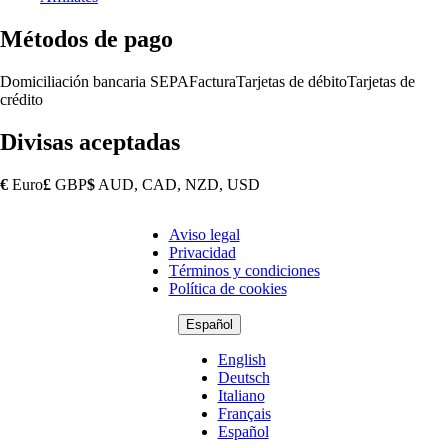
Métodos de pago
Domiciliación bancaria SEPA
Factura
Tarjetas de débito
Tarjetas de
crédito
Divisas aceptadas
€
Euro
£
GBP
$
AUD, CAD, NZD, USD
Aviso legal
Copyright
Privacidad
Footer
Términos y condiciones
Política de cookies
Español
English
Deutsch
Italiano
Français
Español