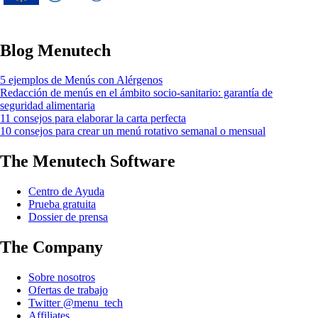
Innovación Horizonte 2020 según el
acuerdo de subvención nº 826923.
Blog Menutech
5 ejemplos de Menús con Alérgenos
Redacción de menús en el ámbito socio-sanitario: garantía de
seguridad alimentaria
11 consejos para elaborar la carta perfecta
10 consejos para crear un menú rotativo semanal o mensual
The Menutech Software
Centro de Ayuda
Prueba gratuita
Dossier de prensa
The Company
Sobre nosotros
Ofertas de trabajo
Twitter @menu_tech
Affiliates