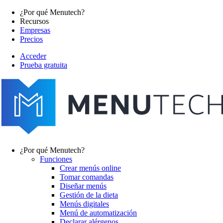
Pasar
¿Por qué Menutech?
al
Recursos
Main
contenido
Empresas
navigation
principal
Precios
Acceder
Prueba gratuita
menutech
navigation
¿Por qué Menutech?
Funciones
Main
Crear menús online
navigation
Tomar comandas
Diseñar menús
Gestión de la dieta
Menús digitales
Menú de automatización
Declarar alérgenos