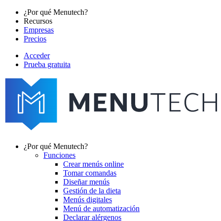
Pasar
¿Por qué Menutech?
al
Recursos
Main
contenido
Empresas
navigation
principal
Precios
Acceder
Prueba gratuita
menutech
navigation
¿Por qué Menutech?
Funciones
Main
Crear menús online
navigation
Tomar comandas
Diseñar menús
Gestión de la dieta
Menús digitales
Menú de automatización
Declarar alérgenos