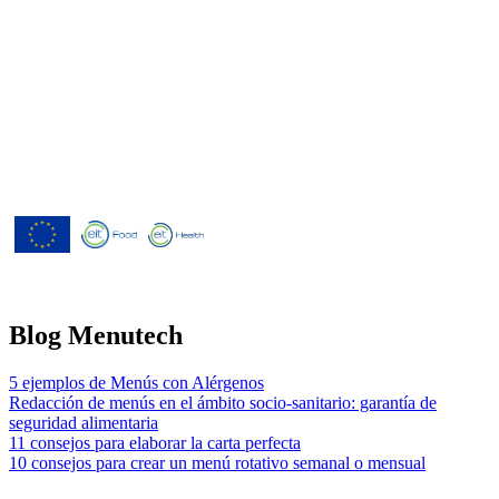
Menutech ha recibido cofinanciación
del Programa Europeo de
Investigación e Innovación Horizonte
2020 según el acuerdo de subvención
nº 826923.
Blog Menutech
5 ejemplos de Menús con Alérgenos
Redacción de menús en el ámbito socio-sanitario: garantía de
seguridad alimentaria
11 consejos para elaborar la carta perfecta
10 consejos para crear un menú rotativo semanal o mensual