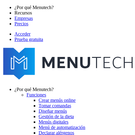
Pasar
¿Por qué Menutech?
al
Recursos
Main
contenido
Empresas
navigation
principal
Precios
Acceder
Prueba gratuita
menutech
navigation
¿Por qué Menutech?
Funciones
Main
Crear menús online
navigation
Tomar comandas
Diseñar menús
Gestión de la dieta
Menús digitales
Menú de automatización
Declarar alérgenos