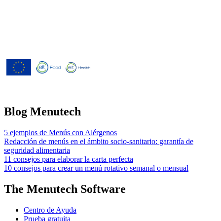
Menutech ha recibido cofinanciación
del Programa Europeo de
Investigación e Innovación Horizonte
2020 según el acuerdo de subvención
nº 826923.
Blog Menutech
5 ejemplos de Menús con Alérgenos
Redacción de menús en el ámbito socio-sanitario: garantía de
seguridad alimentaria
11 consejos para elaborar la carta perfecta
10 consejos para crear un menú rotativo semanal o mensual
The Menutech Software
Centro de Ayuda
Prueba gratuita