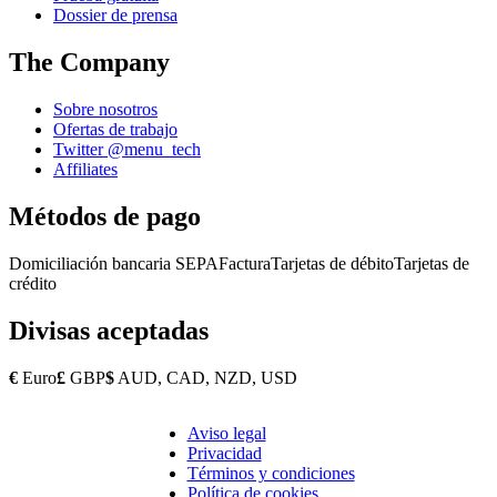
Dossier de prensa
The Company
Sobre nosotros
Ofertas de trabajo
Twitter @menu_tech
Affiliates
Métodos de pago
Domiciliación bancaria SEPA
Factura
Tarjetas de débito
Tarjetas de
crédito
Divisas aceptadas
€
Euro
£
GBP
$
AUD, CAD, NZD, USD
Aviso legal
Copyright
Privacidad
Footer
Términos y condiciones
Política de cookies