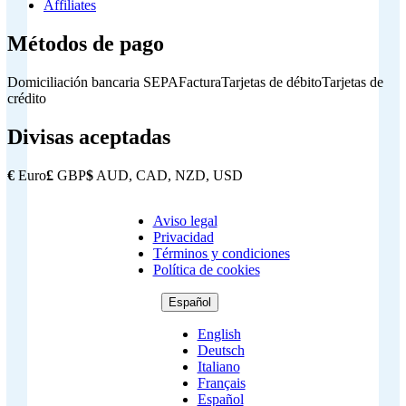
Affiliates
Métodos de pago
Domiciliación bancaria SEPA
Factura
Tarjetas de débito
Tarjetas de
crédito
Divisas aceptadas
€
Euro
£
GBP
$
AUD, CAD, NZD, USD
Aviso legal
Copyright
Privacidad
Footer
Términos y condiciones
Política de cookies
Español
English
Deutsch
Italiano
Français
Español