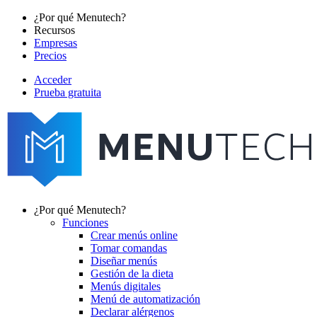
Pasar
¿Por qué Menutech?
al
Recursos
Main
contenido
Empresas
navigation
principal
Precios
Acceder
Prueba gratuita
menutech
navigation
¿Por qué Menutech?
Funciones
Main
Crear menús online
navigation
Tomar comandas
Diseñar menús
Gestión de la dieta
Menús digitales
Menú de automatización
Declarar alérgenos