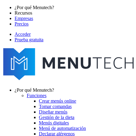
Pasar
¿Por qué Menutech?
al
Recursos
Main
contenido
Empresas
navigation
principal
Precios
Acceder
Prueba gratuita
menutech
navigation
¿Por qué Menutech?
Funciones
Main
Crear menús online
navigation
Tomar comandas
Diseñar menús
Gestión de la dieta
Menús digitales
Menú de automatización
Declarar alérgenos