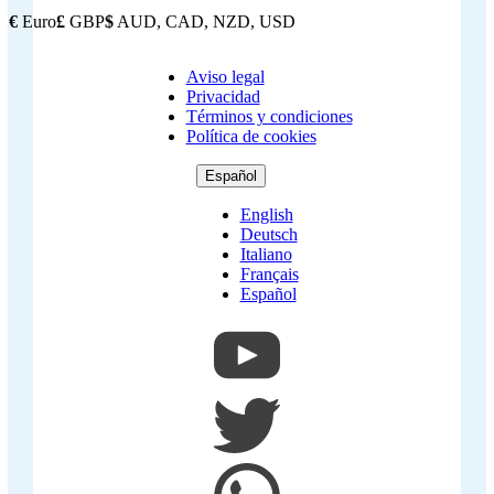
€
Euro
£
GBP
$
AUD, CAD, NZD, USD
Aviso legal
Copyright
Privacidad
Footer
Términos y condiciones
Política de cookies
Español
English
Deutsch
Italiano
Français
Español