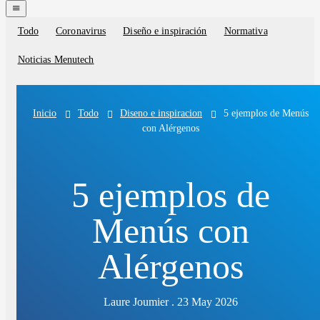
navigation
menu
Todo
Coronavirus
Diseño e inspiración
Normativa
Blog
categories
Noticias Menutech
Todo
Diseno e inspiracion
5 ejemplos de Menús
Inicio
con Alérgenos
5 ejemplos de
Menús con
Alérgenos
Laure Joumier . 23 May 2026