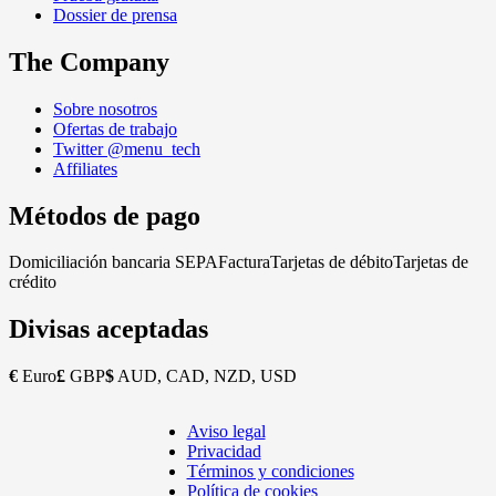
Dossier de prensa
The Company
Sobre nosotros
Ofertas de trabajo
Twitter @menu_tech
Affiliates
Métodos de pago
Domiciliación bancaria SEPA
Factura
Tarjetas de débito
Tarjetas de
crédito
Divisas aceptadas
€
Euro
£
GBP
$
AUD, CAD, NZD, USD
Aviso legal
Copyright
Privacidad
Footer
Términos y condiciones
Política de cookies