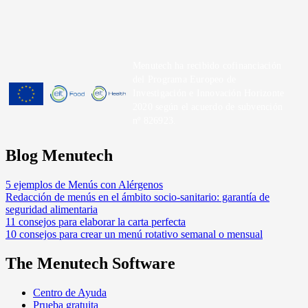
Menutech ha recibido cofinanciación
del Programa Europeo de
Investigación e Innovación Horizonte
2020 según el acuerdo de subvención
nº 826923.
Blog Menutech
5 ejemplos de Menús con Alérgenos
Redacción de menús en el ámbito socio-sanitario: garantía de
seguridad alimentaria
11 consejos para elaborar la carta perfecta
10 consejos para crear un menú rotativo semanal o mensual
The Menutech Software
Centro de Ayuda
Prueba gratuita