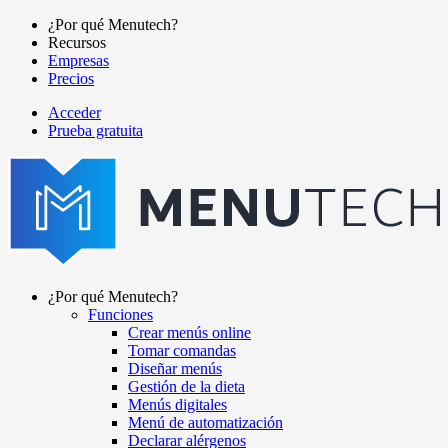
Pasar
¿Por qué Menutech?
al
Recursos
Main
contenido
Empresas
navigation
principal
Precios
Acceder
Prueba gratuita
menutech
navigation
¿Por qué Menutech?
Funciones
Main
Crear menús online
navigation
Tomar comandas
Diseñar menús
Gestión de la dieta
Menús digitales
Menú de automatización
Declarar alérgenos