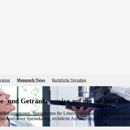
ration
Menutech News
Rechtliche Vorgaben
se- und Getränkeservice auf die nächste Eb
telinformationen, Speisekarten für Lebensmittel und Getränke, Kennz
setzeskonformer Speisekarten, rechtliche Anforderungen, technische Inn