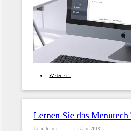
über
Weiterlesen
Menü
Vorlagen:
Der
einfachste
Weg
ein
Menü
Lernen Sie das Menutech
zu
erstellen
Laure Joumier
25. April 2018