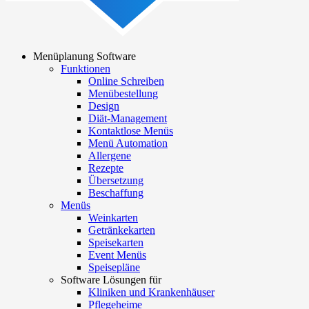
Menüplanung Software
Funktionen
Main
Online Schreiben
navigation
Menübestellung
Design
Diät-Management
Kontaktlose Menüs
Menü Automation
Allergene
Rezepte
Übersetzung
Beschaffung
Menüs
Weinkarten
Getränkekarten
Speisekarten
Event Menüs
Speisepläne
Software Lösungen für
Kliniken und Krankenhäuser
Pflegeheime