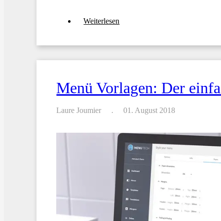
über
Weiterlesen
Menutech
gewinnt
den
EIT
Health
Headstart
Award
Menü Vorlagen: Der einfa
Laure Joumier
01. August 2018