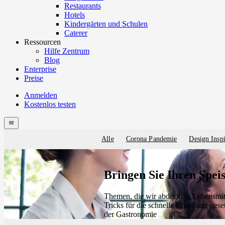
Restaurants
Hotels
Kindergärten und Schulen
Caterer
Ressourcen
Hilfe Zentrum
Blog
Enterprise
Preise
Anmelden
Kostenlos testen
Menutech
navigation
menu
Alle
Corona Pandemie
Design Inspi
Blog
categories
Bringen Sie Ihren Spei
Themen, die wir abdecken: Lebensmit
Tricks für die schnelle Erstellung ge
der Gastronomie