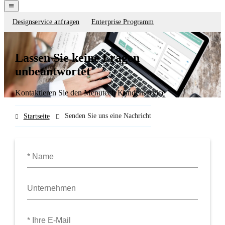
navigation
menu
Designservice anfragen
Enterprise Programm
Contact
forms
Lassen Sie keine Fragen
unbeantwortet
Kontaktieren Sie den Menutech Kundenservice
Senden Sie uns eine Nachricht
Startseite
Name
Unternehmen
E-