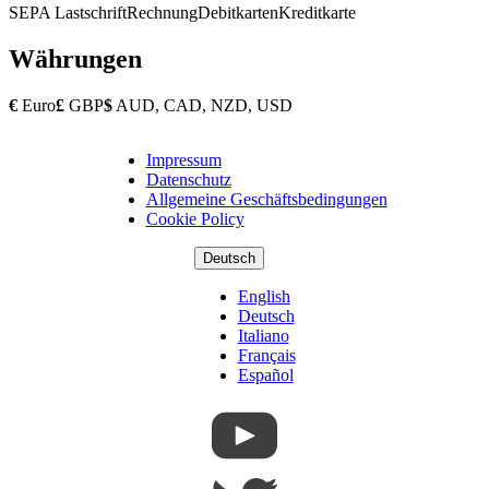
SEPA Lastschrift
Rechnung
Debitkarten
Kreditkarte
Währungen
€
Euro
£
GBP
$
AUD, CAD, NZD, USD
Impressum
Copyright
Datenschutz
Footer
Allgemeine Geschäftsbedingungen
Cookie Policy
Deutsch
English
Deutsch
Italiano
Français
Español