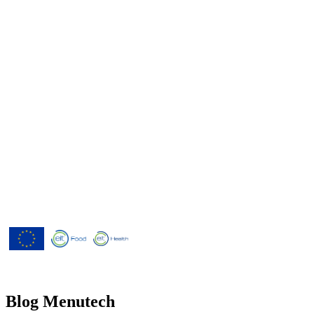
Menutech ist kofinanziert durch das
Forschungs- und Innovationsprogramm
"Horizont 2020" der Europäischen
Union gemäß der
Finanzhilfevereinbarung Nr. 826923.
Blog Menutech