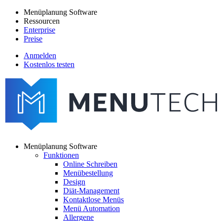
Direkt
Menüplanung Software
zum
Ressourcen
Main
Inhalt
Enterprise
navigation
Preise
Anmelden
Kostenlos testen
menutech
navigation
Menüplanung Software
Funktionen
Main
Online Schreiben
navigation
Menübestellung
Design
Diät-Management
Kontaktlose Menüs
Menü Automation
Allergene