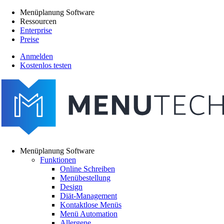
Direkt
Menüplanung Software
zum
Ressourcen
Main
Inhalt
Enterprise
navigation
Preise
Anmelden
Kostenlos testen
menutech
navigation
Menüplanung Software
Funktionen
Main
Online Schreiben
navigation
Menübestellung
Design
Diät-Management
Kontaktlose Menüs
Menü Automation
Allergene