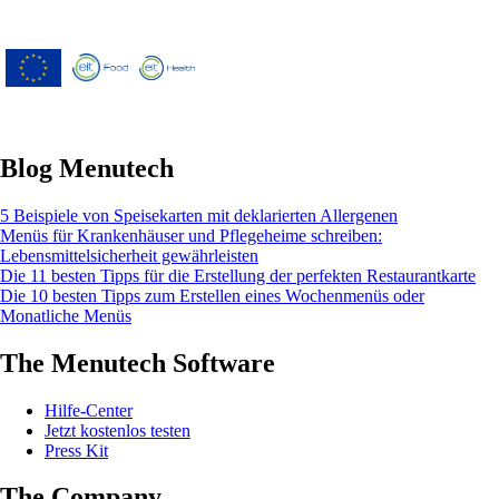
Menutech ist kofinanziert durch das
Forschungs- und Innovationsprogramm
"Horizont 2020" der Europäischen Union
gemäß der Finanzhilfevereinbarung Nr.
826923.
Blog Menutech
5 Beispiele von Speisekarten mit deklarierten Allergenen
Menüs für Krankenhäuser und Pflegeheime schreiben:
Lebensmittelsicherheit gewährleisten
Die 11 besten Tipps für die Erstellung der perfekten Restaurantkarte
Die 10 besten Tipps zum Erstellen eines Wochenmenüs oder
Monatliche Menüs
The Menutech Software
Hilfe-Center
Jetzt kostenlos testen
Press Kit
The Company