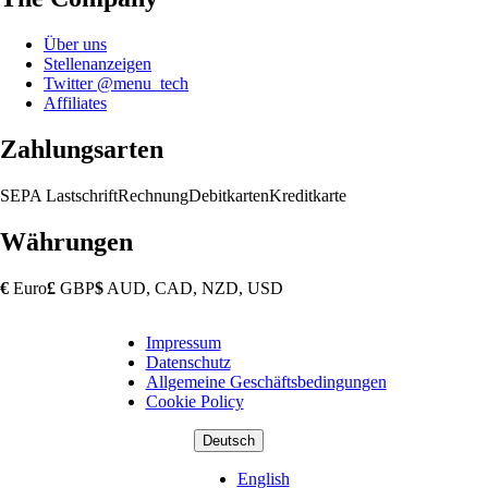
Über uns
Stellenanzeigen
Twitter @menu_tech
Affiliates
Zahlungsarten
SEPA Lastschrift
Rechnung
Debitkarten
Kreditkarte
Währungen
€
Euro
£
GBP
$
AUD, CAD, NZD, USD
Impressum
Copyright
Datenschutz
Footer
Allgemeine Geschäftsbedingungen
Cookie Policy
Deutsch
English