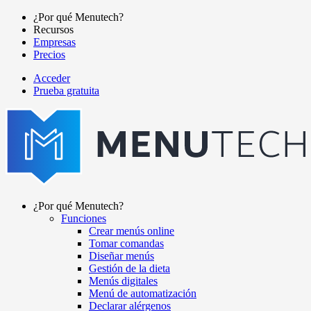
Pasar
¿Por qué Menutech?
al
Recursos
Main
contenido
Empresas
navigation
principal
Precios
Acceder
Prueba gratuita
menutech
navigation
¿Por qué Menutech?
Funciones
Main
Crear menús online
navigation
Tomar comandas
Diseñar menús
Gestión de la dieta
Menús digitales
Menú de automatización
Declarar alérgenos