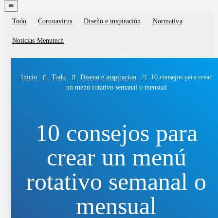
navigation
menu
Todo
Coronavirus
Diseño e inspiración
Normativa
Blog
categories
Noticias Menutech
Todo
Diseno e inspiracion
10 consejos para crear
Inicio
un menú rotativo semanal o mensual
10 consejos para
crear un menú
rotativo semanal o
mensual