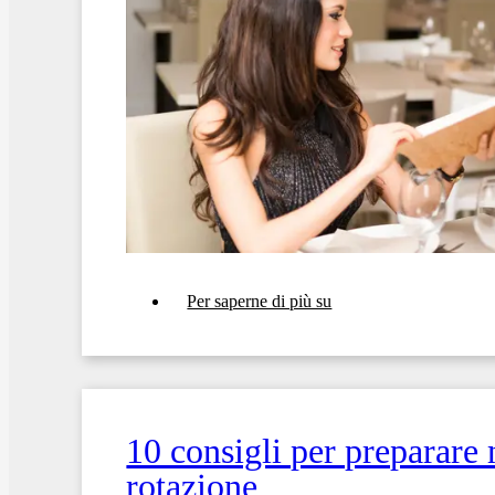
11
Per saperne di più su
suggerimenti
per
creare
il
menù
perfetto
per
10 consigli per preparare 
il
tuo
rotazione
ristorante