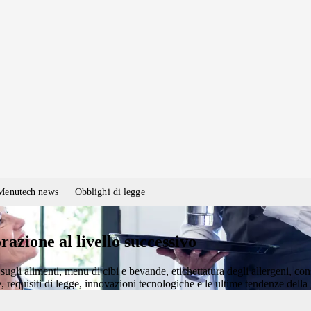
Menutech news
Obblighi di legge
orazione al livello successivo
ugli alimenti, menu di cibi e bevande, etichettatura degli allergeni, cons
requisiti di legge, innovazioni tecnologiche e le ultime tendenze della