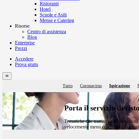
Ristoranti
Hotel
Scuole e Asili
Mense e Catering
Risorse
Centro di assistenza
Blog
Enterprise
Prezzi
Accedere
Prova gratis
Menutech
navigation
menu
Tutto
Coronavirus
Ispirazione
Blog
categories
Porta il servizio di rist
Tematiche che trattiamo: informazioni s
velocemente menu conformi alla legge, 