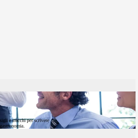
igli e trucchi per scrivere
 gastronomia.