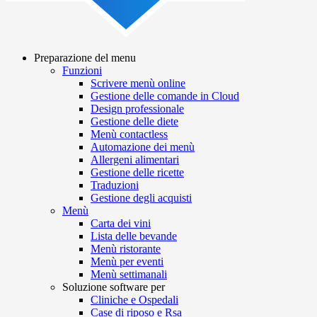
Preparazione del menu
Funzioni
Main
Scrivere menù online
navigation
Gestione delle comande in Cloud
Design professionale
Gestione delle diete
Menù contactless
Automazione dei menù
Allergeni alimentari
Gestione delle ricette
Traduzioni
Gestione degli acquisti
Menù
Carta dei vini
Lista delle bevande
Menù ristorante
Menù per eventi
Menù settimanali
Soluzione software per
Cliniche e Ospedali
Case di riposo e Rsa