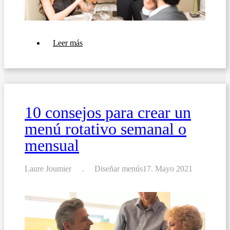
sobre
Leer más
11
consejos
para
elaborar
la
carta
perfecta
10 consejos para crear un
menú rotativo semanal o
mensual
Laure Joumier
Diseñar menús
17. Mayo 2021