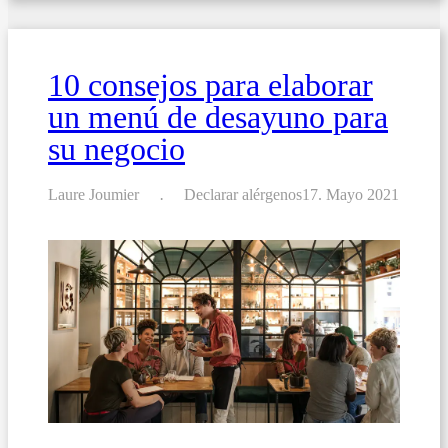
para
eventos
y
ocasiones
10 consejos para elaborar
especiales
un menú de desayuno para
su negocio
Laure Joumier
Declarar alérgenos
17. Mayo 2021