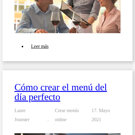
sobre
Leer más
10
consejos
para
crear
un
menú
rotativo
Cómo crear el menú del
semanal
o
día perfecto
mensual
Laure
Crear menús
17. Mayo
Joumier
online
2021