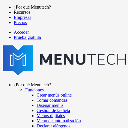
Pasar
¿Por qué Menutech?
al
Recursos
Main
contenido
Empresas
navigation
principal
Precios
Acceder
Prueba gratuita
menutech
navigation
¿Por qué Menutech?
Funciones
Main
Crear menús online
navigation
Tomar comandas
Diseñar menús
Gestión de la dieta
Menús digitales
Menú de automatización
Declarar alérgenos