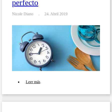
perfecto
su
restaurante
o
bar
Nicole Diano
24. Abril 2019
sobre
Leer más
Cómo
crear
el
menú
perfecto