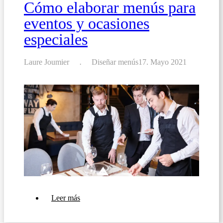
Cómo elaborar menús para
eventos y ocasiones
especiales
Laure Joumier
Diseñar menús
17. Mayo 2021
sobre
Leer más
Cómo
elaborar
menús