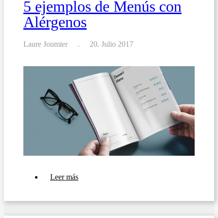
5 ejemplos de Menús con
Alérgenos
Laure Joumier
20. Julio 2017
sobre
Leer más
5
ejemplos
de
Menús
con