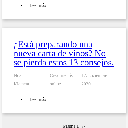
sobre
Leer más
10
consejos
para
elaborar
un
menú
de
¿Está preparando una
desayuno
para
nueva carta de vinos? No
su
negocio
se pierda estos 13 consejos.
Noah
Crear menús
17. Diciembre
Klement
online
2020
sobre
Leer más
¿Está
preparando
una
nueva
carta
Siguiente
››
Página 1
de