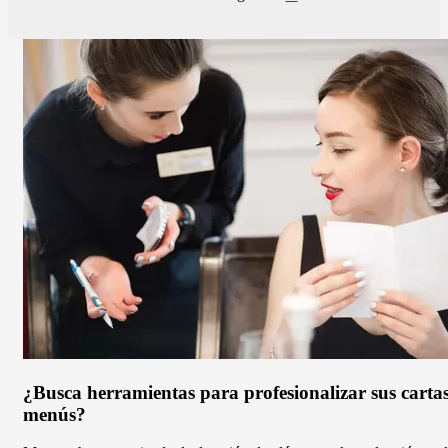
Paginación
vinos?
página
No
se
pierda
estos
13
consejos.
¿Busca herramientas para profesionalizar sus carta
menús?