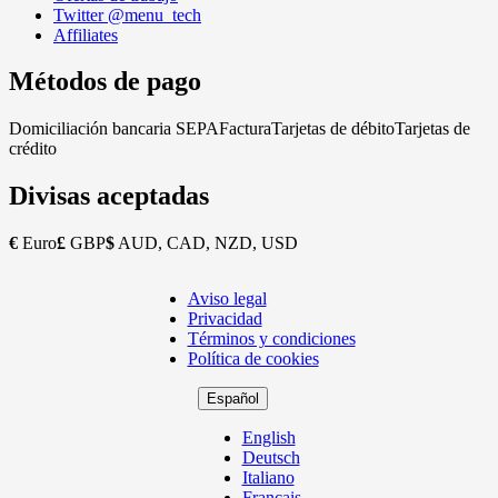
Twitter @menu_tech
Affiliates
Métodos de pago
Domiciliación bancaria SEPA
Factura
Tarjetas de débito
Tarjetas de
crédito
Divisas aceptadas
€
Euro
£
GBP
$
AUD, CAD, NZD, USD
Aviso legal
Copyright
Privacidad
Footer
Términos y condiciones
Política de cookies
Español
English
Deutsch
Italiano
Français