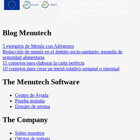
Investigación e Innovación Horizonte
2020 según el acuerdo de subvención
nº 826923.
Blog Menutech
5 ejemplos de Menús con Alérgenos
Redacción de menús en el ámbito socio-sanitario: garantía de
seguridad alimentaria
11 consejos para elaborar la carta perfecta
10 consejos para crear un menú rotativo semanal o mensual
The Menutech Software
Centro de Ayuda
Prueba gratuita
Dossier de prensa
The Company
Sobre nosotros
Ofertas de trabajo