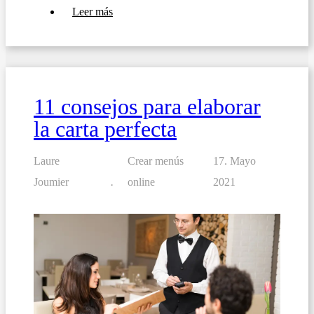
sobre
Leer más
Redacción
de
menús
en
el
ámbito
socio-
11 consejos para elaborar
sanitario:
garantía
la carta perfecta
de
seguridad
alimentaria
Laure
Crear menús
17. Mayo
Joumier
online
2021