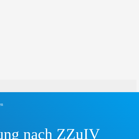
en
nung nach ZZuIV