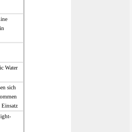
Eine
in
ic Water
en sich
 kommen
 Einsatz
ight-