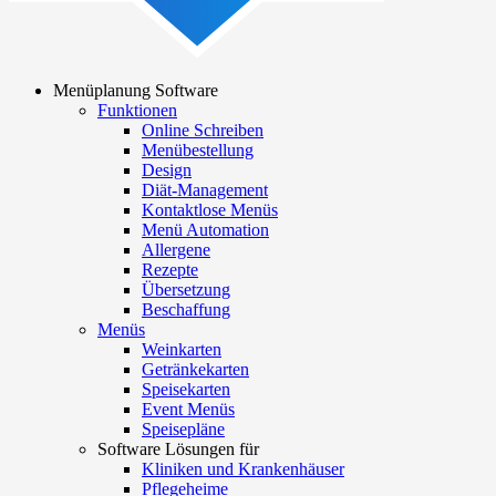
Menüplanung Software
Funktionen
Main
Online Schreiben
navigation
Menübestellung
Design
Diät-Management
Kontaktlose Menüs
Menü Automation
Allergene
Rezepte
Übersetzung
Beschaffung
Menüs
Weinkarten
Getränkekarten
Speisekarten
Event Menüs
Speisepläne
Software Lösungen für
Kliniken und Krankenhäuser
Pflegeheime