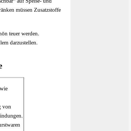
ischbar“ auf Speise- und
tränken müssen Zusatzstoffe
hön teuer werden.
lem darzustellen.
e
 wie
g von
bindungen.
urstwaren