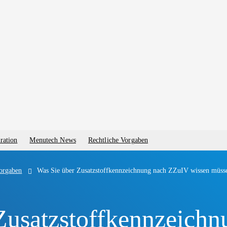
ration
Menutech News
Rechtliche Vorgaben
vorgaben
Was Sie über Zusatzstoffkennzeichnung nach ZZuIV wissen müss
Zusatzstoffkennzeich