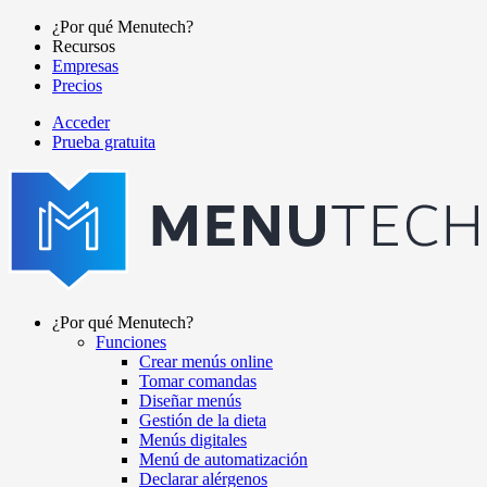
Pasar
¿Por qué Menutech?
al
Recursos
Main
contenido
Empresas
navigation
principal
Precios
Acceder
Prueba gratuita
menutech
navigation
¿Por qué Menutech?
Funciones
Main
Crear menús online
navigation
Tomar comandas
Diseñar menús
Gestión de la dieta
Menús digitales
Menú de automatización
Declarar alérgenos