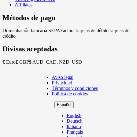
Affiliates
Métodos de pago
Domiciliación bancaria SEPA
Factura
Tarjetas de débito
Tarjetas de
crédito
Divisas aceptadas
€
Euro
£
GBP
$
AUD, CAD, NZD, USD
Aviso legal
Copyright
Privacidad
Footer
Términos y condiciones
Política de cookies
Español
English
Deutsch
Italiano
Français