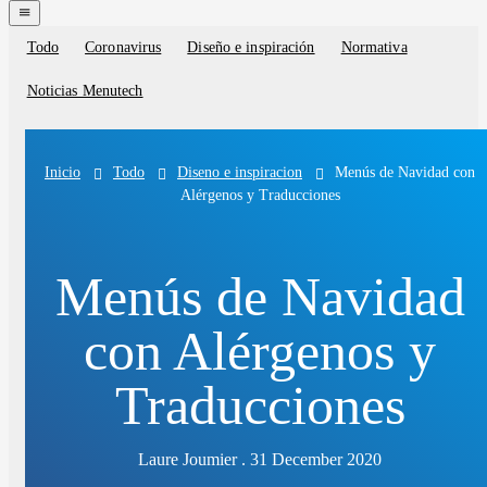
navigation
menu
Todo
Coronavirus
Diseño e inspiración
Normativa
Blog
categories
Noticias Menutech
Todo
Diseno e inspiracion
Menús de Navidad con
Inicio
Alérgenos y Traducciones
Menús de Navidad
con Alérgenos y
Traducciones
Laure Joumier . 31 December 2020