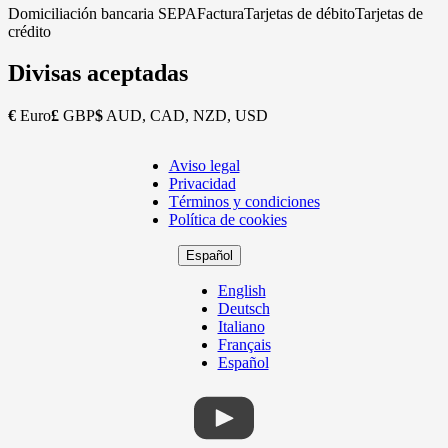
Domiciliación bancaria SEPA
Factura
Tarjetas de débito
Tarjetas de
crédito
Divisas aceptadas
€
Euro
£
GBP
$
AUD, CAD, NZD, USD
Aviso legal
Copyright
Privacidad
Footer
Términos y condiciones
Política de cookies
Español
English
Deutsch
Italiano
Français
Español