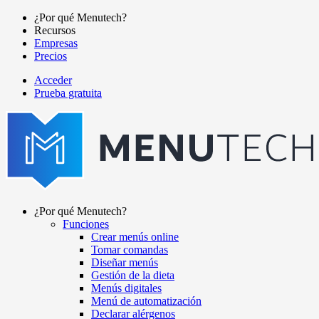
Pasar
¿Por qué Menutech?
al
Recursos
Main
contenido
Empresas
navigation
principal
Precios
Acceder
Prueba gratuita
menutech
navigation
¿Por qué Menutech?
Funciones
Main
Crear menús online
navigation
Tomar comandas
Diseñar menús
Gestión de la dieta
Menús digitales
Menú de automatización
Declarar alérgenos