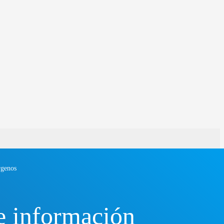
rgenos
e información