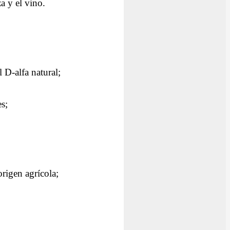
a y el vino.
 D-alfa natural;
es;
origen agrícola;